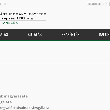
ME.HU
OKTATÓI BELÉPÉS
SÁGTUDOMÁNYI EGYETEM
k képzés 1782 óta
 TANSZÉK
ATÁS
KUTATÁS
SZAKÉRTÉS
KAPCS
nek magyarázata
sgálata
megvalósításainak vizsgálata