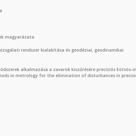
a
nek magyarázata
sgálati rendszer kialakítása és geodéziai, geodinamikai
szerek alkalmazása a zavarok kiszűrésére precíziós Eötvös-i
ds in metrology for the elimination of disturbances in precis