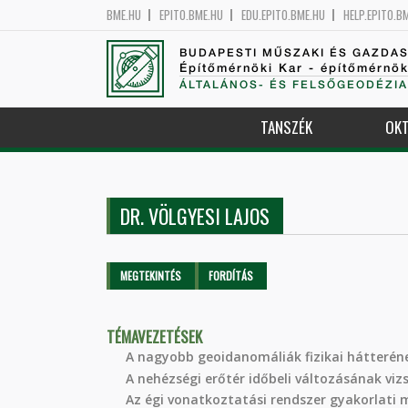
BME.HU
EPITO.BME.HU
EDU.EPITO.BME.HU
HELP.EPITO.B
BUDAPESTI MŰSZAKI ÉS GAZDA
Építőmérnöki Kar - építőmérnö
ÁLTALÁNOS- ÉS FELSŐGEODÉZIA
TANSZÉK
OKT
DR. VÖLGYESI LAJOS
Elsődleges fülek
MEGTEKINTÉS
(AKTÍV
FORDÍTÁS
FÜL)
TÉMAVEZETÉSEK
A nagyobb geoidanomáliák fizikai hátteré
A nehézségi erőtér időbeli változásának viz
Az égi vonatkoztatási rendszer gyakorlati 