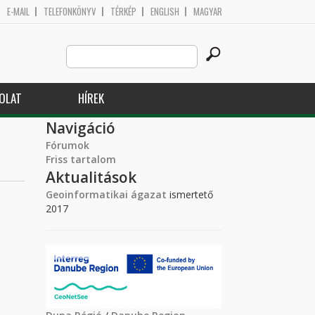
E-MAIL
TELEFONKÖNYV
TÉRKÉP
ENGLISH
MAGYAR
Search
Keresés űrlap
this
site
OLAT
HÍREK
Navigáció
Fórumok
Friss tartalom
Aktualitások
Geoinformatikai ágazat
ismertető
2017