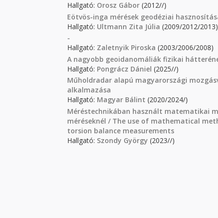
Hallgató:
Orosz Gábor
(2012//)
Eötvös-inga mérések geodéziai hasznosítás
Hallgató:
Ultmann Zita Júlia
(2009/2012/2013)
-
Hallgató:
Zaletnyik Piroska
(2003/2006/2008)
A nagyobb geoidanomáliák fizikai hátteré
Hallgató:
Pongrácz Dániel
(2025//)
Műholdradar alapú magyarországi mozgásviz
alkalmazása
Hallgató:
Magyar Bálint
(2020/2024/)
Méréstechnikában használt matematikai mód
méréseknél / The use of mathematical metho
torsion balance measurements
Hallgató:
Szondy György
(2023//)