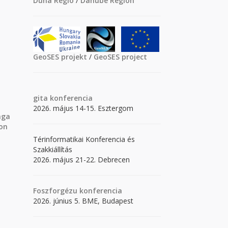
Duna Régió
/
Danube Region
GeoSES projekt
/
GeoSES project
gita
konferencia
2026. május 14-15. Esztergom
nga
ion
Térinformatikai Konferencia és
Szakkiállítás
2026. május 21-22. Debrecen
Foszforgézu konferencia
2026. június 5. BME, Budapest