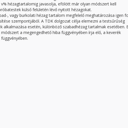
v% hézagtartalomig javasolja, efölött már olyan módszert kell
róbatestek külső felületén lévő nyitott hézagokat.
abad-, vagy burkolati hézag tartalom megfelelő meghatározása igen f
sítése szempontjából. A TDK dolgozat célja elemezni a testsűrűség
k alkalmazása esetén, különböző szabadhézag tartalmak esetében. 
ó módszert a megengedhető hiba függvényében írja elő, a keverék
a függvényében.