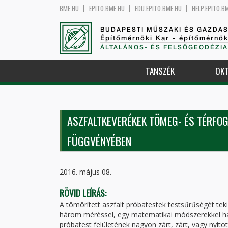
BME.HU
EPITO.BME.HU
EDU.EPITO.BME.HU
HELP.EPITO.B
BUDAPESTI MŰSZAKI ÉS GAZDA
Építőmérnöki Kar - építőmérnö
ÁLTALÁNOS- ÉS FELSŐGEODÉZIA
TANSZÉK
OKT
ASZFALTKEVERÉKEK TÖMEG- ÉS TÉRF
FÜGGVÉNYÉBEN
2016. május 08.
RÖVID LEÍRÁS:
A tömörített aszfalt próbatestek testsűrűségét t
három méréssel, egy matematikai módszerekkel h
próbatest felületének nagyon zárt, zárt, vagy nyit