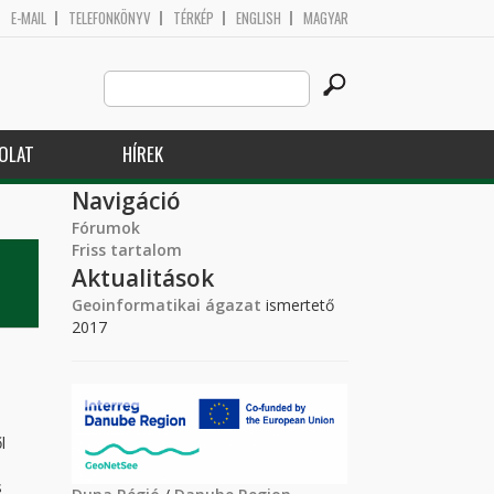
E-MAIL
TELEFONKÖNYV
TÉRKÉP
ENGLISH
MAGYAR
Search
Keresés űrlap
this
site
OLAT
HÍREK
Navigáció
Fórumok
Friss tartalom
Aktualitások
Geoinformatikai ágazat
ismertető
2017
l
s