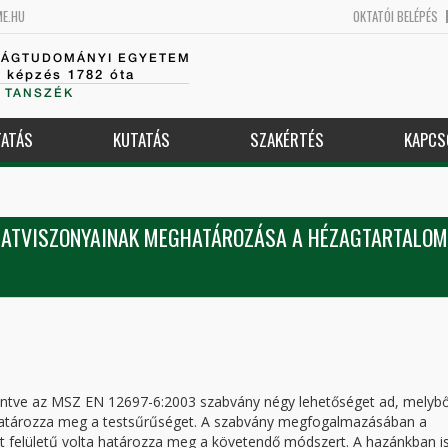
ME.HU
OKTATÓI BELÉPÉS
SÁGTUDOMÁNYI EGYETEM
k képzés 1782 óta
 TANSZÉK
ATÁS
KUTATÁS
SZAKÉRTÉS
KAPCS
OGATVISZONYAINAK MEGHATÁROZÁSA A HÉZAGTARTALOM
ekintve az MSZ EN 12697-6:2003 szabvány négy lehetőséget ad, melybő
atározza meg a testsűrűséget. A szabvány megfogalmazásában a
ott felületű volta határozza meg a követendő módszert. A hazánkban i