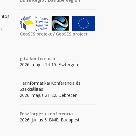
Duna Régió
/
Danube Region
ontos
Ez
GeoSES projekt
/
GeoSES project
gita
konferencia
2026. május 14-15. Esztergom
Térinformatikai Konferencia és
Szakkiállítás
2026. május 21-22. Debrecen
Foszforgézu konferencia
2026. június 5. BME, Budapest