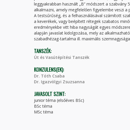
leggyakrabban használt „B” módszert a szabvány 5 
alkalmazni, amely megfelelően figyelembe veszi a p
A testsűrűség, és a felhasználásával számított sz
a keverékek, vagy beépített rétegek szabatos minő
eredményekbe vitt hiba nagyságát egyes módszere
alapján javaslat kidolgozása, mely az alkalmazhat
szabadhézag-tartalma ill. maximális szemnagyság
TANSZÉK:
Út és Vasútépítési Tanszék
KONZULENS(EK):
Dr. Tóth Csaba
Dr. Igazvölgyi Zsuzsanna
JAVASOLT SZINT:
junior téma (elsőéves BSc)
BSc téma
MSc téma