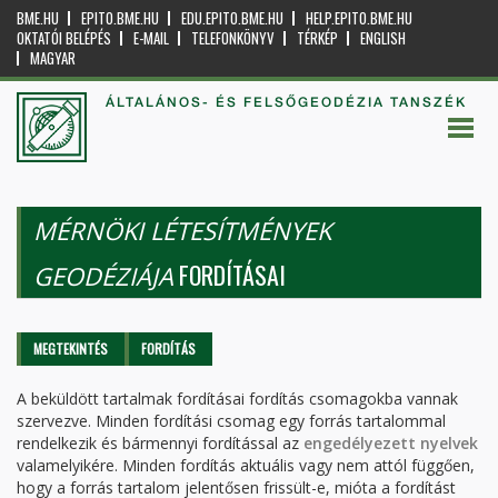
BME.HU
EPITO.BME.HU
EDU.EPITO.BME.HU
HELP.EPITO.BME.HU
OKTATÓI BELÉPÉS
E-MAIL
TELEFONKÖNYV
TÉRKÉP
ENGLISH
MAGYAR
ÁLTALÁNOS- ÉS FELSŐGEODÉZIA TANSZÉK
MÉRNÖKI LÉTESÍTMÉNYEK
FORDÍTÁSAI
GEODÉZIÁJA
Elsődleges fülek
MEGTEKINTÉS
FORDÍTÁS
(AKTÍV
FÜL)
A beküldött tartalmak fordításai fordítás csomagokba vannak
szervezve. Minden fordítási csomag egy forrás tartalommal
rendelkezik és bármennyi fordítással az
engedélyezett nyelvek
valamelyikére. Minden fordítás aktuális vagy nem attól függően,
hogy a forrás tartalom jelentősen frissült-e, mióta a fordítást