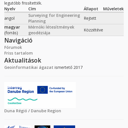
legutóbb frissítették.
Nyelv
Cím
Állapot
Műveletek
Surveying for Engineering
angol
Rejtett
Planning
magyar
Mérnöki létesítmények
Közzétéve
(forrás)
geodéziája
Navigáció
Fórumok
Friss tartalom
Aktualitások
Geoinformatikai ágazat
ismertető 2017
Duna Régió
/
Danube Region