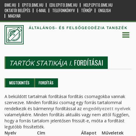
BME.HU
EPITO.BME.HU
EDU.EPITO.BME.HU
HELP.EPITO.BME.HU
OKTATÓI BELÉPÉS
E-MAIL
TELEFONKÖNYV
TÉRKÉP
ENGLISH
MAGYAR
ÁLTALÁNOS- ÉS FELSŐGEODÉZIA TANSZÉK
FORDÍTÁSAI
TARTÓK STATIKÁJA I.
Elsődleges fülek
MEGTEKINTÉS
FORDÍTÁS
(AKTÍV
FÜL)
A beküldött tartalmak fordításai fordítás csomagokba vannak
szervezve. Minden fordítási csomag egy forrás tartalommal
rendelkezik és bármennyi fordítással az
engedélyezett nyelvek
valamelyikére. Minden fordítás aktuális vagy nem attól függően,
hogy a forrás tartalom jelentősen frissült-e, mióta a fordítást
legutóbb frissítették.
Nyelv
Cím
Állapot
Műveletek