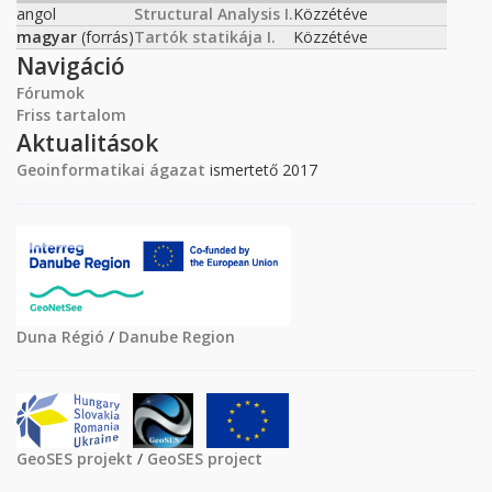
angol
Structural Analysis I.
Közzétéve
magyar
(forrás)
Tartók statikája I.
Közzétéve
Navigáció
Fórumok
Friss tartalom
Aktualitások
Geoinformatikai ágazat
ismertető 2017
Duna Régió
/
Danube Region
GeoSES projekt
/
GeoSES project