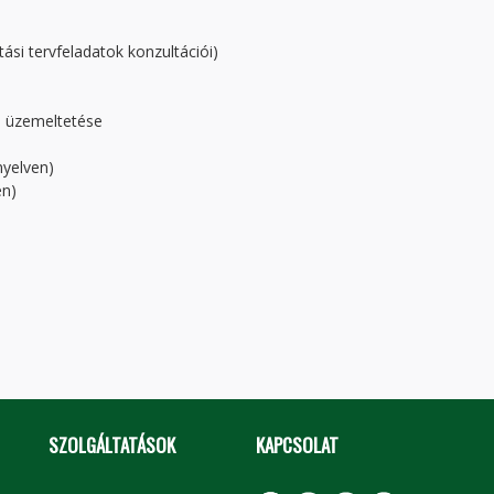
ítási tervfeladatok konzultációi)
és üzemeltetése
nyelven)
en)
SZOLGÁLTATÁSOK
KAPCSOLAT