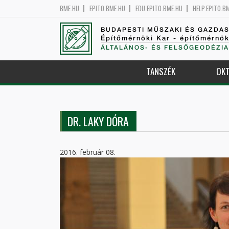
BME.HU
EPITO.BME.HU
EDU.EPITO.BME.HU
HELP.EPITO.B
BUDAPESTI MŰSZAKI ÉS GAZDA
Építőmérnöki Kar - építőmérnö
ÁLTALÁNOS- ÉS FELSŐGEODÉZIA
TANSZÉK
OKT
DR. LAKY DÓRA
2016. február 08.