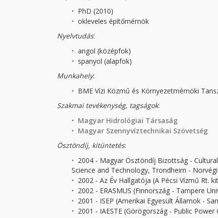
PhD (2010)
okleveles építőmérnök
Nyelvtudás
:
angol (középfok)
spanyol (alapfok)
Munkahely
:
BME Vízi Közmű és Környezetmérnöki Tansz
Szakmai tevékenység
, tagságok
:
Magyar Hidrológiai Társaság
Magyar Szennyvíztechnikai Szövetség
Ösztöndíj, kitüntetés
:
2004 - Magyar Ösztöndíj Bizottság - Cultur
Science and Technology, Trondheim - Norvégi
2002 - Az Év Hallgatója (A Pécsi Vízmű Rt. ki
2002 - ERASMUS (Finnország - Tampere Univ
2001 - ISEP (Amerikai Egyesült Államok - San
2001 - IAESTE (Görögország - Public Power C