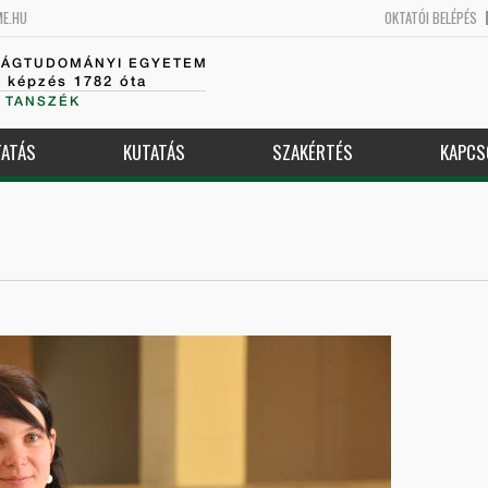
ME.HU
OKTATÓI BELÉPÉS
SÁGTUDOMÁNYI EGYETEM
k képzés 1782 óta
 TANSZÉK
ATÁS
KUTATÁS
SZAKÉRTÉS
KAPCS