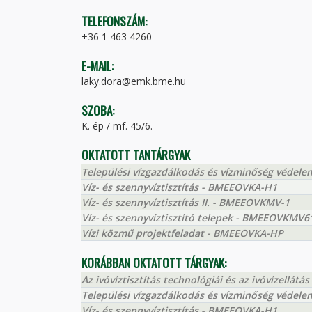
TELEFONSZÁM:
+36 1 463 4260
E-MAIL:
laky.dora@emk.bme.hu
SZOBA:
K. ép / mf. 45/6.
OKTATOTT TANTÁRGYAK
Települési vízgazdálkodás és vízminőség véde
Víz- és szennyvíztisztítás - BMEEOVKA-H1
Víz- és szennyvíztisztítás II. - BMEEOVKMV-1
Víz- és szennyvíztisztító telepek - BMEEOVKMV6
Vízi közmű projektfeladat - BMEEOVKA-HP
KORÁBBAN OKTATOTT TÁRGYAK:
Az ivóvíztisztítás technológiái és az ivóvízell
Települési vízgazdálkodás és vízminőség véde
Víz- és szennyvíztisztítás - BMEEOVKA-H1