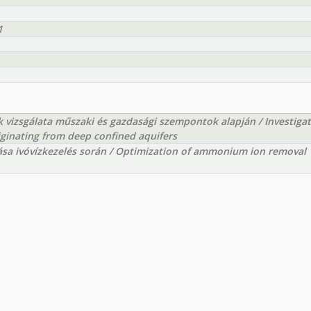
1
ák vizsgálata műszaki és gazdasági szempontok alapján / Investiga
iginating from deep confined aquifers
a ivóvízkezelés során / Optimization of ammonium ion removal