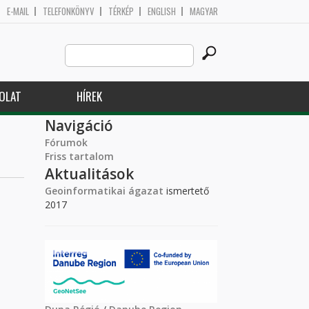
E-MAIL
TELEFONKÖNYV
TÉRKÉP
ENGLISH
MAGYAR
Search
Keresés űrlap
this
site
OLAT
HÍREK
Navigáció
Fórumok
Friss tartalom
Aktualitások
Geoinformatikai ágazat
ismertető
2017