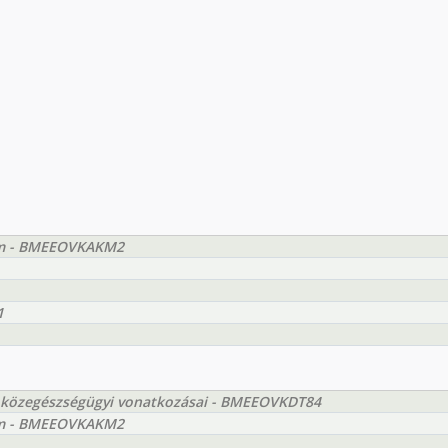
lem - BMEEOVKAKM2
1
átás közegészségügyi vonatkozásai - BMEEOVKDT84
lem - BMEEOVKAKM2