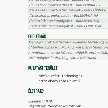
Víz- és szennyvíztisztítás II. - BMEEOVKMV-1
Víz- és szennyvíztisztító telepek - BMEEOVKMV6
Vízi közmű projektfeladat - BMEEOVKA-HP
Víztisztítási technológiák I. - BMEEOVKTVSJ
Víztisztítási technológiák II. - BMEEOVKTVSK
PHD TÉMÁK
Mélységi vizek tisztítására alkalmas technológi
of technologies for drinking water treatment or
Ammónium mentesítő technológiák optimalizálás
technologies in drinking water treatment
KUTATÁSI TERÜLET:
ivóvíz-tisztítási technológiák
arzén eltávolítása ivóvízből
ÉLETRAJZ:
Született
: 1978
Végzettség, tudományos fokozat
: