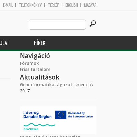
E-MAIL
TELEFONKÖNYV
TÉRKÉP
ENGLISH
MAGYAR
Search
Keresés űrlap
this
site
OLAT
HÍREK
Navigáció
Fórumok
Friss tartalom
Aktualitások
Geoinformatikai ágazat
ismertető
2017