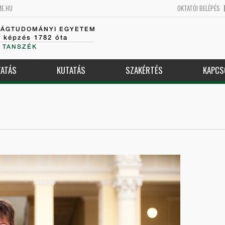
ME.HU
OKTATÓI BELÉPÉS
SÁGTUDOMÁNYI EGYETEM
k képzés 1782 óta
 TANSZÉK
ATÁS
KUTATÁS
SZAKÉRTÉS
KAPCS