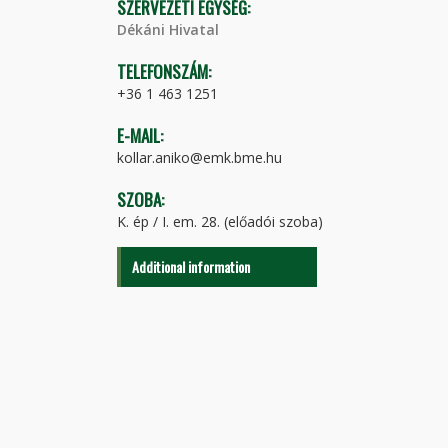
SZERVEZETI EGYSÉG:
Dékáni Hivatal
TELEFONSZÁM:
+36 1 463 1251
E-MAIL:
kollar.aniko@emk.bme.hu
SZOBA:
K. ép / I. em. 28. (előadói szoba)
Additional information