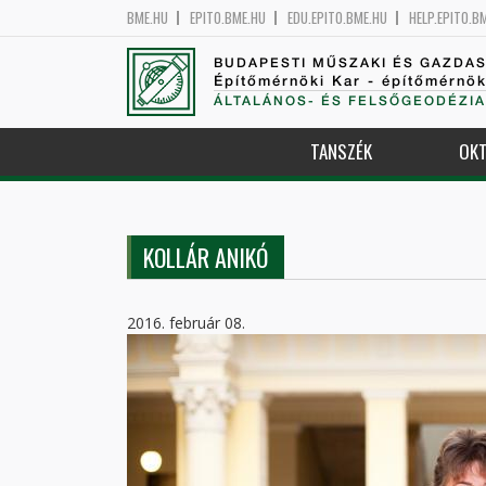
BME.HU
EPITO.BME.HU
EDU.EPITO.BME.HU
HELP.EPITO.B
BUDAPESTI MŰSZAKI ÉS GAZDA
Építőmérnöki Kar - építőmérnö
ÁLTALÁNOS- ÉS FELSŐGEODÉZIA
TANSZÉK
OKT
KOLLÁR ANIKÓ
2016. február 08.