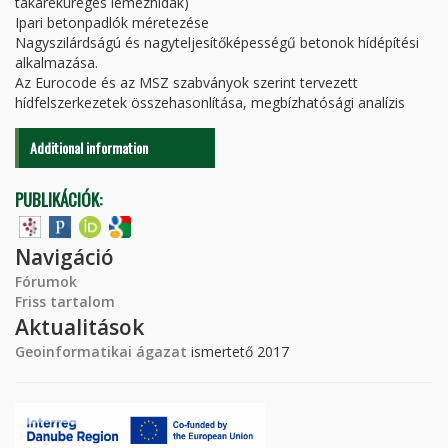
takaréküreges lemezhidak)
Ipari betonpadlók méretezése
Nagyszilárdságú és nagyteljesítőképességű betonok hídépítési
alkalmazása.
Az Eurocode és az MSZ szabványok szerint tervezett
hídfelszerkezetek összehasonlítása, megbízhatósági analízis
Additional information
PUBLIKÁCIÓK:
Navigáció
Fórumok
Friss tartalom
Aktualitások
Geoinformatikai ágazat
ismertető 2017