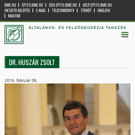
BME.HU
EPITO.BME.HU
EDU.EPITO.BME.HU
HELP.EPITO.BME.HU
OKTATÓI BELÉPÉS
E-MAIL
TELEFONKÖNYV
TÉRKÉP
ENGLISH
MAGYAR
ÁLTALÁNOS- ÉS FELSŐGEODÉZIA TANSZÉK
DR. HUSZÁR ZSOLT
2016. február 08.