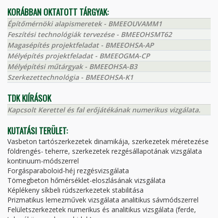
KORÁBBAN OKTATOTT TÁRGYAK:
Építőmérnöki alapismeretek - BMEEOUVAMM1
Feszítési technológiák tervezése - BMEEOHSMT62
Magasépítés projektfeladat - BMEEOHSA-AP
Mélyépítés projektfeladat - BMEEOGMA-CP
Mélyépítési műtárgyak - BMEEOHSA-B3
Szerkezettechnológia - BMEEOHSA-K1
TDK KIÍRÁSOK
Kapcsolt Kerettel és fal erőjátékának numerikus vizgálata.
KUTATÁSI TERÜLET:
Vasbeton tartószerkezetek dinamikája, szerkezetek méretezése
földrengés- teherre, szerkezetek rezgésállapotának vizsgálata
kontinuum-módszerrel
Forgásparaboloid-héj rezgésvizsgálata
Tömegbeton hőmérséklet-eloszlásának vizsgálata
Képlékeny síkbeli rúdszerkezetek stabilitása
Prizmatikus lemezművek vizsgálata analitikus sávmódszerrel
Felületszerkezetek numerikus és analitikus vizsgálata (ferde,