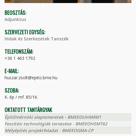
BEOSZTÁS:
Adjunktus
SZERVEZETI EGYSÉG:
Hidak és Szerkezetek Tanszék
TELEFONSZÁM:
+36 1 463 1792
E-MAIL:
huszar.zsolt@epito.bme.hu
SZOBA:
K. ép / mf. 85/16.
OKTATOTT TANTÁRGYAK
Építőmérnöki alapismeretek - BMEEOUVAMM1
Feszítési technológiák tervezése - BMEEOHSMT62
Mélyépítés projektfeladat - BMEEOGMA-CP