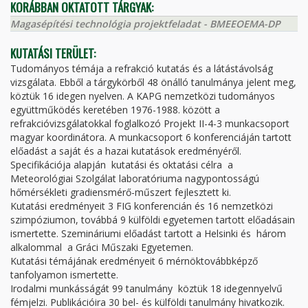
KORÁBBAN OKTATOTT TÁRGYAK:
Magasépítési technológia projektfeladat - BMEEOEMA-DP
KUTATÁSI TERÜLET:
Tudományos témája a refrakció kutatás és a látástávolság
vizsgálata. Ebből a tárgykörből 48 önálló tanulmánya jelent meg,
köztük 16 idegen nyelven. A KAPG nemzetközi tudományos
együttműködés keretében 1976-1988. között a
refrakcióvizsgálatokkal foglalkozó Projekt II-4-3 munkacsoport
magyar koordinátora. A munkacsoport 6 konferenciáján tartott
előadást a saját és a hazai kutatások eredményéről.
Specifikációja alapján  kutatási és oktatási célra  a
Meteorológiai Szolgálat laboratóriuma nagypontosságú
hőmérsékleti gradiensmérő-műszert fejlesztett ki.
Kutatási eredményeit 3 FIG konferencián és 16 nemzetközi
szimpóziumon, továbbá 9 külföldi egyetemen tartott előadásain
ismertette. Szemináriumi előadást tartott a Helsinki és  három
alkalommal  a Gráci Műszaki Egyetemen.
Kutatási témájának eredményeit 6 mérnöktovábbképző
tanfolyamon ismertette.
Irodalmi munkásságát 99 tanulmány  köztük 18 idegennyelvű 
fémjelzi. Publikációira 30 bel- és külföldi tanulmány hivatkozik.