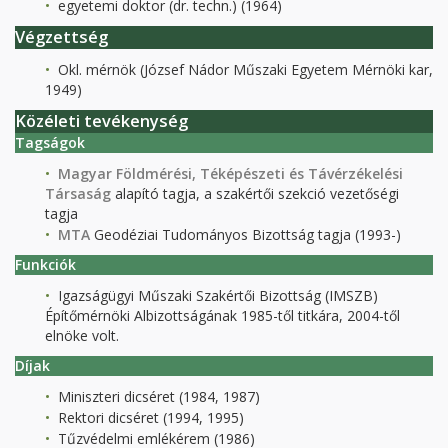
egyetemi doktor (dr. techn.) (1964)
Végzettség
Okl. mérnök (József Nádor Műszaki Egyetem Mérnöki kar,
1949)
Közéleti tevékenység
Tagságok
Magyar Földmérési, Téképészeti és Távérzékelési
Társaság
alapító tagja, a szakértői szekció vezetőségi
tagja
MTA
Geodéziai Tudományos Bizottság tagja (1993-)
Funkciók
Igazságügyi Műszaki Szakértői Bizottság (IMSZB)
Építőmérnöki Albizottságának 1985-től titkára, 2004-től
elnöke volt.
Díjak
Miniszteri dicséret (1984, 1987)
Rektori dicséret (1994, 1995)
Tűzvédelmi emlékérem (1986)