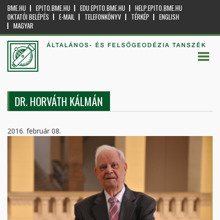
BME.HU
EPITO.BME.HU
EDU.EPITO.BME.HU
HELP.EPITO.BME.HU
OKTATÓI BELÉPÉS
E-MAIL
TELEFONKÖNYV
TÉRKÉP
ENGLISH
MAGYAR
ÁLTALÁNOS- ÉS FELSŐGEODÉZIA TANSZÉK
DR. HORVÁTH KÁLMÁN
2016. február 08.