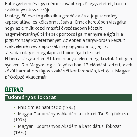
Hat egyetemi és egy mérnöktovábbképző jegyzetet írt, három
szakkönyv társszerzője.
Mintegy 50 éve foglalkozik a geodézia és a jogtudomány
kapcsolatával és kölcsönhatásával. Ennek keretében vizsgálta,
hogy az elmúlt közel másfél évszázadban készült
nagyméretarányú térképek pontossága mennyire elégíti ki a
jogbiztonság követelményét. Az ebben a tárgykörben készült
szakvélemények alapozzák meg ugyanis a jogilag is,
társadalmilag is megalapozott bírósági ítéleteket.
Ebben a tárgykörben 31 tanulmánya jelent meg, köztük 1 idegen
nyelven, 7 a Magyar Jog c. folyóiratban. 17 előadást tartott, ezek
közül hármat országos szakértői konferencián, kettőt a Magyar
Bíróképző Akadémián.
ÉLETRAJZ:
Tudományos fokozat
PhD cím és habilitáció (1995)
Magyar Tudományos Akadémia doktori (Dr. Sc.) fokozat
(1994)
Magyar Tudományos Akadémia kandidátusi fokozat
(1970)