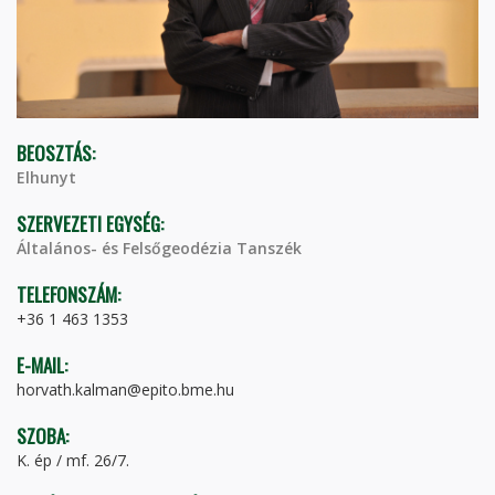
BEOSZTÁS:
Elhunyt
SZERVEZETI EGYSÉG:
Általános- és Felsőgeodézia Tanszék
TELEFONSZÁM:
+36 1 463 1353
E-MAIL:
horvath.kalman@epito.bme.hu
SZOBA:
K. ép / mf. 26/7.