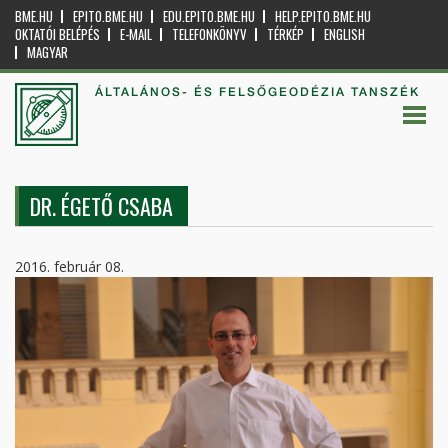
BME.HU
EPITO.BME.HU
EDU.EPITO.BME.HU
HELP.EPITO.BME.HU
OKTATÓI BELÉPÉS
E-MAIL
TELEFONKÖNYV
TÉRKÉP
ENGLISH
MAGYAR
ÁLTALÁNOS- ÉS FELSŐGEODÉZIA TANSZÉK
DR. ÉGETŐ CSABA
2016. február 08.