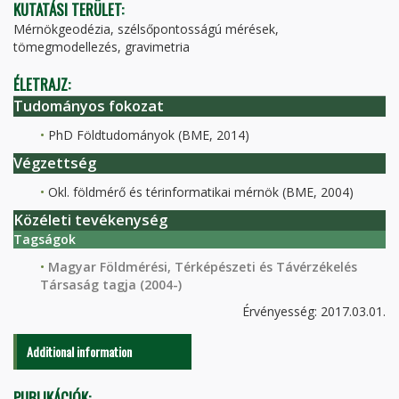
KUTATÁSI TERÜLET:
Mérnökgeodézia, szélsőpontosságú mérések,
tömegmodellezés, gravimetria
ÉLETRAJZ:
Tudományos fokozat
PhD Földtudományok (BME, 2014)
Végzettség
Okl. földmérő és térinformatikai mérnök (BME, 2004)
Közéleti tevékenység
Tagságok
Magyar Földmérési, Térképészeti és Távérzékelés
Társaság tagja (2004-)
Érvényesség: 2017.03.01.
Additional information
PUBLIKÁCIÓK: