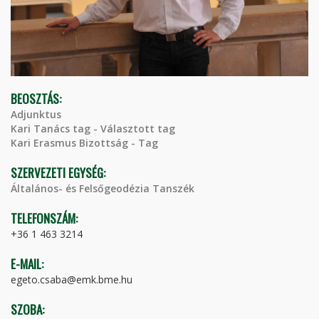
BEOSZTÁS:
Adjunktus
Kari Tanács tag - Választott tag
Kari Erasmus Bizottság - Tag
SZERVEZETI EGYSÉG:
Általános- és Felsőgeodézia Tanszék
TELEFONSZÁM:
+36 1 463 3214
E-MAIL:
egeto.csaba@emk.bme.hu
SZOBA: