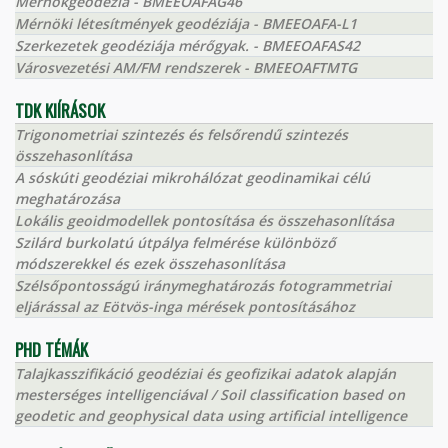
Mérnökgeodézia - BMEEOAFAG46
Mérnöki létesítmények geodéziája - BMEEOAFA-L1
Szerkezetek geodéziája mérőgyak. - BMEEOAFAS42
Városvezetési AM/FM rendszerek - BMEEOAFTMTG
TDK KIÍRÁSOK
Trigonometriai szintezés és felsőrendű szintezés
összehasonlítása
A sóskúti geodéziai mikrohálózat geodinamikai célú
meghatározása
Lokális geoidmodellek pontosítása és összehasonlítása
Szilárd burkolatú útpálya felmérése különböző
módszerekkel és ezek összehasonlítása
Szélsőpontosságú iránymeghatározás fotogrammetriai
eljárással az Eötvös-inga mérések pontosításához
PHD TÉMÁK
Talajkasszifikáció geodéziai és geofizikai adatok alapján
mesterséges intelligenciával / Soil classification based on
geodetic and geophysical data using artificial intelligence