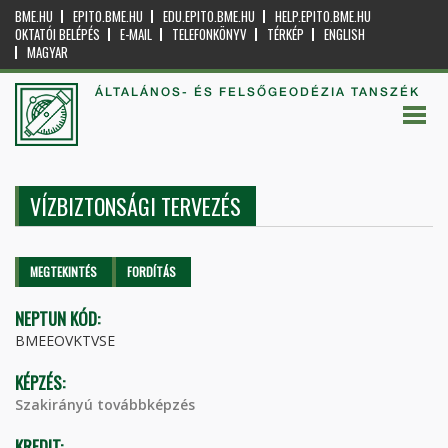
BME.HU
EPITO.BME.HU
EDU.EPITO.BME.HU
HELP.EPITO.BME.HU
OKTATÓI BELÉPÉS
E-MAIL
TELEFONKÖNYV
TÉRKÉP
ENGLISH
MAGYAR
ÁLTALÁNOS- ÉS FELSŐGEODÉZIA TANSZÉK
VÍZBIZTONSÁGI TERVEZÉS
Elsődleges fülek
MEGTEKINTÉS
(AKTÍV
FORDÍTÁS
FÜL)
NEPTUN KÓD:
BMEEOVKTVSE
KÉPZÉS:
Szakirányú továbbképzés
KREDIT: