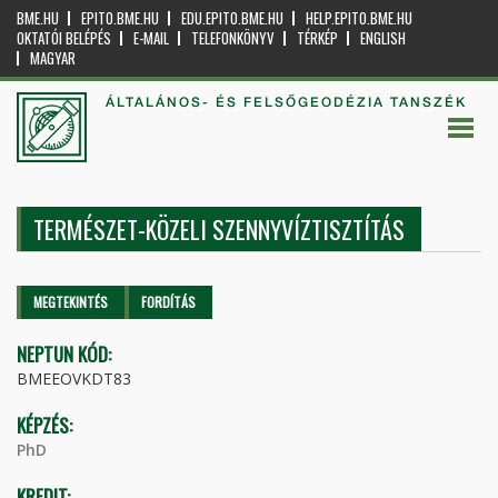
BME.HU
EPITO.BME.HU
EDU.EPITO.BME.HU
HELP.EPITO.BME.HU
OKTATÓI BELÉPÉS
E-MAIL
TELEFONKÖNYV
TÉRKÉP
ENGLISH
MAGYAR
ÁLTALÁNOS- ÉS FELSŐGEODÉZIA TANSZÉK
TERMÉSZET-KÖZELI SZENNYVÍZTISZTÍTÁS
Elsődleges fülek
MEGTEKINTÉS
(AKTÍV
FORDÍTÁS
FÜL)
NEPTUN KÓD:
BMEEOVKDT83
KÉPZÉS:
PhD
KREDIT: