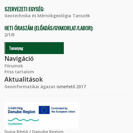
SZERVEZETI EGYSÉG:
Geotechnika és Mérnökgeológia Tanszék
HETI ÓRASZÁM (ELŐADÁS/GYAKORLAT/LABOR):
2/1/0
Tananyag
Navigáció
Fórumok
Friss tartalom
Aktualitások
Geoinformatikai ágazat
ismertető 2017
Duna Régió
/
Danube Region