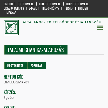
BME.HU
EPITO.BME.HU
EDU.EPITO.BME.HU
HELP.EPITO.BME.HU
OKTATÓI BELÉPÉS
E-MAIL
TELEFONKÖNYV
TÉRKÉP
ENGLISH
MAGYAR
ÁLTALÁNOS- ÉS FELSŐGEODÉZIA TANSZÉK
TALAJMECHANIKA-ALAPOZÁS
Elsődleges fülek
MEGTEKINTÉS
(AKTÍV
FORDÍTÁS
FÜL)
NEPTUN KÓD:
BMEEOGMK701
KÉPZÉS:
Egyéb
KREDIT: