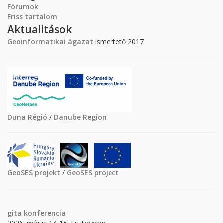
Fórumok
Friss tartalom
Aktualitások
Geoinformatikai ágazat
ismertető 2017
Duna Régió
/
Danube Region
GeoSES projekt
/
GeoSES project
gita
konferencia
2026. május 14-15. Esztergom