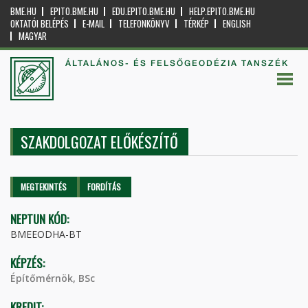
BME.HU
EPITO.BME.HU
EDU.EPITO.BME.HU
HELP.EPITO.BME.HU
OKTATÓI BELÉPÉS
E-MAIL
TELEFONKÖNYV
TÉRKÉP
ENGLISH
MAGYAR
ÁLTALÁNOS- ÉS FELSŐGEODÉZIA TANSZÉK
SZAKDOLGOZAT ELŐKÉSZÍTŐ
Elsődleges fülek
MEGTEKINTÉS
(AKTÍV
FORDÍTÁS
FÜL)
NEPTUN KÓD:
BMEEODHA-BT
KÉPZÉS:
Építőmérnök, BSc
KREDIT: