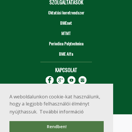
SZOLGÁLTATÁSOK
Oktatási keretrendszer
BMEnet
MTMT
Periodica Polytechnica
BME Alfa
KAPCSOLAT
A weboldalunkon cookie-kat használunk,
hogy a legjobb felhasználói élményt
nyújthassuk.
További információ
Impresszum
Copyright © 2020 BME Építőmérnöki Kar
Rendben!
1111 Budapest, Műegyetem rkp. 3.