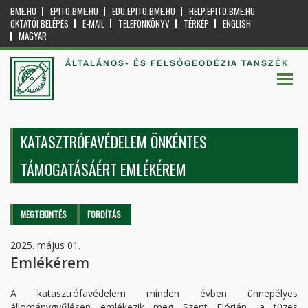
BME.HU
EPITO.BME.HU
EDU.EPITO.BME.HU
HELP.EPITO.BME.HU
OKTATÓI BELÉPÉS
E-MAIL
TELEFONKÖNYV
TÉRKÉP
ENGLISH
MAGYAR
ÁLTALÁNOS- ÉS FELSŐGEODÉZIA TANSZÉK
KATASZTRÓFAVÉDELEM ÖNKÉNTES
TÁMOGATÁSÁÉRT EMLÉKÉREM
Elsődleges fülek
MEGTEKINTÉS
(AKTÍV
FORDÍTÁS
FÜL)
2025. május 01.
Emlékérem
A katasztrófavédelem minden évben ünnepélyes
állománygyűlésen emlékezik meg Szent Flórián, a tüzes