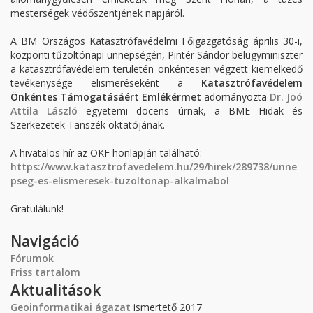
mesterségek védőszentjének napjáról.
A BM Országos Katasztrófavédelmi Főigazgatóság április 30-i,
központi tűzoltónapi ünnepségén, Pintér Sándor belügyminiszter
a katasztrófavédelem területén önkéntesen végzett kiemelkedő
tevékenysége elismeréseként a
Katasztrófavédelem
Önkéntes Támogatásáért Emlékérmet
adományozta
Dr. Joó
Attila László
egyetemi docens úrnak, a BME Hidak és
Szerkezetek Tanszék oktatójának.
A hivatalos hír az OKF honlapján található:
https://www.katasztrofavedelem.hu/29/hirek/289738/unne
pseg-es-elismeresek-tuzoltonap-alkalmabol
Gratulálunk!
Navigáció
Fórumok
Friss tartalom
Aktualitások
Geoinformatikai ágazat
ismertető 2017