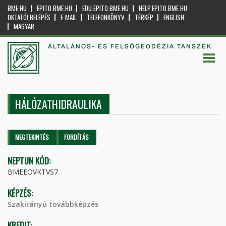
BME.HU
EPITO.BME.HU
EDU.EPITO.BME.HU
HELP.EPITO.BME.HU
OKTATÓI BELÉPÉS
E-MAIL
TELEFONKÖNYV
TÉRKÉP
ENGLISH
MAGYAR
ÁLTALÁNOS- ÉS FELSŐGEODÉZIA TANSZÉK
HÁLÓZATHIDRAULIKA
Elsődleges fülek
MEGTEKINTÉS
(AKTÍV
FORDÍTÁS
FÜL)
NEPTUN KÓD:
BMEEOVKTVS7
KÉPZÉS:
Szakirányú továbbképzés
KREDIT: