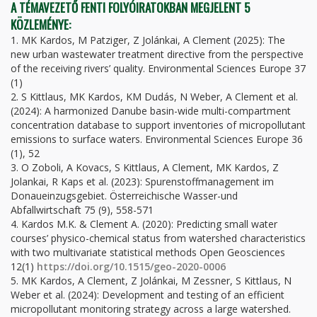
A TÉMAVEZETŐ FENTI FOLYÓIRATOKBAN MEGJELENT 5
KÖZLEMÉNYE:
1. MK Kardos, M Patziger, Z Jolánkai, A Clement (2025): The
new urban wastewater treatment directive from the perspective
of the receiving rivers’ quality. Environmental Sciences Europe 37
(1)
2. S Kittlaus, MK Kardos, KM Dudás, N Weber, A Clement et al.
(2024): A harmonized Danube basin-wide multi-compartment
concentration database to support inventories of micropollutant
emissions to surface waters. Environmental Sciences Europe 36
(1), 52
3. O Zoboli, A Kovacs, S Kittlaus, A Clement, MK Kardos, Z
Jolankai, R Kaps et al. (2023): Spurenstoffmanagement im
Donaueinzugsgebiet. Österreichische Wasser-und
Abfallwirtschaft 75 (9), 558-571
4. Kardos M.K. & Clement A. (2020): Predicting small water
courses’ physico-chemical status from watershed characteristics
with two multivariate statistical methods Open Geosciences
12(1)
https://doi.org/10.1515/geo-2020-0006
5. MK Kardos, A Clement, Z Jolánkai, M Zessner, S Kittlaus, N
Weber et al. (2024): Development and testing of an efficient
micropollutant monitoring strategy across a large watershed.