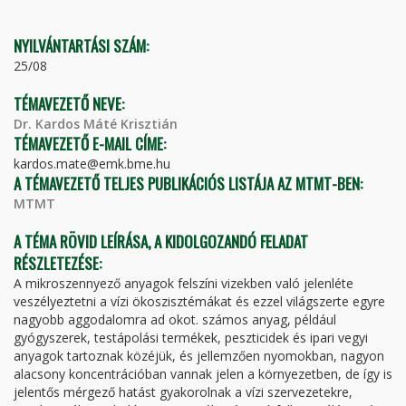
FÜL)
NYILVÁNTARTÁSI SZÁM:
25/08
TÉMAVEZETŐ NEVE:
Dr. Kardos Máté Krisztián
TÉMAVEZETŐ E-MAIL CÍME:
kardos.mate@emk.bme.hu
A TÉMAVEZETŐ TELJES PUBLIKÁCIÓS LISTÁJA AZ MTMT-BEN:
MTMT
A TÉMA RÖVID LEÍRÁSA, A KIDOLGOZANDÓ FELADAT
RÉSZLETEZÉSE:
A mikroszennyező anyagok felszíni vizekben való jelenléte
veszélyeztetni a vízi ökoszisztémákat és ezzel világszerte egyre
nagyobb aggodalomra ad okot. számos anyag, például
gyógyszerek, testápolási termékek, peszticidek és ipari vegyi
anyagok tartoznak közéjük, és jellemzően nyomokban, nagyon
alacsony koncentrációban vannak jelen a környezetben, de így is
jelentős mérgező hatást gyakorolnak a vízi szervezetekre,