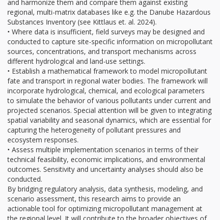
and harmonize them and compare them against existing
regional, multi-matrix databases like e.g. the Danube Hazardous
Substances Inventory (see Kittlaus et. al. 2024).
• Where data is insufficient, field surveys may be designed and
conducted to capture site-specific information on micropollutant
sources, concentrations, and transport mechanisms across
different hydrological and land-use settings.
• Establish a mathematical framework to model micropollutant
fate and transport in regional water bodies. The framework will
incorporate hydrological, chemical, and ecological parameters
to simulate the behavior of various pollutants under current and
projected scenarios. Special attention will be given to integrating
spatial variability and seasonal dynamics, which are essential for
capturing the heterogeneity of pollutant pressures and
ecosystem responses.
• Assess multiple implementation scenarios in terms of their
technical feasibility, economic implications, and environmental
outcomes. Sensitivity and uncertainty analyses should also be
conducted.
By bridging regulatory analysis, data synthesis, modeling, and
scenario assessment, this research aims to provide an
actionable tool for optimizing micropollutant management at
the regional level. It will contribute to the broader objectives of