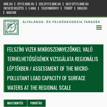
BME.HU
EPITO.BME.HU
EDU.EPITO.BME.HU
HELP.EPITO.BME.HU
OKTATÓI BELÉPÉS
E-MAIL
TELEFONKÖNYV
TÉRKÉP
ENGLISH
MAGYAR
ÁLTALÁNOS- ÉS FELSŐGEODÉZIA TANSZÉK
FELSZÍNI VIZEK MIKROSZENNYEZŐKKEL VALÓ
TERHELHETŐSÉGÉNEK VIZSGÁLATA REGIONÁLIS
LÉPTÉKBEN / ASSESSMENT OF THE MICRO-
POLLUTANT LOAD CAPACITY OF SURFACE
WATERS AT THE REGIONAL SCALE
Elsődleges fülek
MEGTEKINTÉS
(AKTÍV
FORDÍTÁS