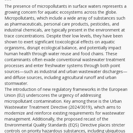
***
The presence of micropollutants in surface waters represents a
growing concern for aquatic ecosystems across the globe.
Micropollutants, which include a wide array of substances such
as pharmaceuticals, personal care products, pesticides, and
industrial chemicals, are typically present in the environment at
trace concentrations. Despite their low levels, they have been
shown to exert significant toxicological effects on aquatic
organisms, disrupt ecological balance, and potentially impact
human health through water reuse and food chains. These
contaminants often evade conventional wastewater treatment
processes and enter freshwater systems through both point
sources—such as industrial and urban wastewater discharges—
and diffuse sources, including agricultural runoff and urban
stormwater.
The introduction of new regulatory frameworks in the European
Union (EU) underscores the urgency of addressing
micropollutant contamination. Key among these is the Urban
Wastewater Treatment Directive (2024/3019), which aims to
modernize and reinforce existing requirements for wastewater
management. Additionally, the proposed recast of the
Environmental Quality Standards (EQS) Directive places stricter
controls on priority hazardous substances, including ubiquitous