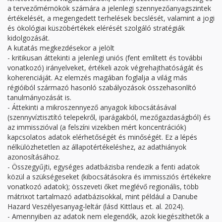
a tervezőmérnökök számára a jelenlegi szennyezőanyagszintek
értékelését, a megengedett terhelések becslését, valamint a jogi
és ökológiai küszöbértékek elérését szolgáló stratégiák
kidolgozását.
A kutatás megkezdésekor a jelölt
- kritikusan áttekinti a jelenlegi uniós (fent említett és további
vonatkozó) irányelveket, értékeli azok végrehajthatóságát és
koherenciáját. Az elemzés magában foglalja a világ más
régióiból származó hasonló szabályozások összehasonlító
tanulmányozását is.
- Áttekinti a mikroszennyező anyagok kibocsátásával
(szennyvíztisztító telepekről, iparágakból, mezőgazdaságból) és
az immisszióval (a felszíni vizekben mért koncentrációk)
kapcsolatos adatok elérhetőségét és minőségét. Ez a lépés
nélkülözhetetlen az állapotértékeléshez, az adathiányok
azonosításához.
- Összegyűjti, egységes adatbázisba rendezik a fenti adatok
közül a szükségeseket (kibocsátásokra és immissziós értékekre
vonatkozó adatok); összeveti őket meglévő regionális, több
mátrixot tartalmazó adatbázisokkal, mint például a Danube
Hazard Veszélyesanyag-leltár (lásd Kittlaus et. al. 2024).
- Amennyiben az adatok nem elegendők, azok kiegészíthetők a