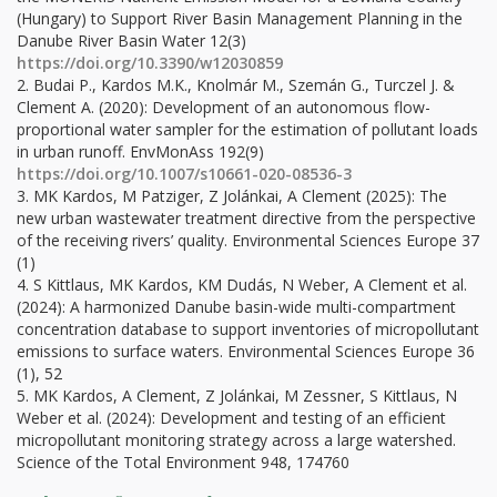
(Hungary) to Support River Basin Management Planning in the
Danube River Basin Water 12(3)
https://doi.org/10.3390/w12030859
2. Budai P., Kardos M.K., Knolmár M., Szemán G., Turczel J. &
Clement A. (2020): Development of an autonomous flow-
proportional water sampler for the estimation of pollutant loads
in urban runoff. EnvMonAss 192(9)
https://doi.org/10.1007/s10661-020-08536-3
3. MK Kardos, M Patziger, Z Jolánkai, A Clement (2025): The
new urban wastewater treatment directive from the perspective
of the receiving rivers’ quality. Environmental Sciences Europe 37
(1)
4. S Kittlaus, MK Kardos, KM Dudás, N Weber, A Clement et al.
(2024): A harmonized Danube basin-wide multi-compartment
concentration database to support inventories of micropollutant
emissions to surface waters. Environmental Sciences Europe 36
(1), 52
5. MK Kardos, A Clement, Z Jolánkai, M Zessner, S Kittlaus, N
Weber et al. (2024): Development and testing of an efficient
micropollutant monitoring strategy across a large watershed.
Science of the Total Environment 948, 174760