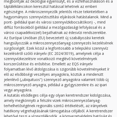
megbontják az ökológiai egyensúlyt, és a vízfelhasználáson és a
táplálékláncokon keresztül hatással lehetnek az emberi
egészségre. A mikroszennyezők jelentős része tekintetében a
hagyományos szennyvíztisztítási eljárások hatástalanok. Mind a
pont- (például ipari és városi szennyvízkibocsátókon) -, mind
diffúz forrásokból (például a mezőgazdasági lefolyással és a
városi csapadékvizzel) bejuthatnak az édesvízi rendszerekbe.
Az Európai Unióban (EU) bevezetett új szabályozási keretek
hangsúlyozzák a mikroszennyezőanyag-szennyezés kezelésének
sürgősségét. Ezek közül a legfontosabb a települési szennyvíz
kezeléséről szóló irányelv (EC 2024/3019), amelynek célja a
szennyvízkezelésre vonatkozó meglévő követelmények
korszerűsítése és erősítése. Emellett az EQS irányelv
folyamatban lévő átdolgozása is szigorúbb követelményeket ír
elő az elsőbbségi veszélyes anyagokra, köztük a mindenütt
jelenlévő („ubiquituos”) szennyező anyagokra valamint több új
mikroszennyező anyagra, például a gyógyszerekre és az ipari
vegyi anyagokra.
A kutatás elsődleges célja egy olyan keretrendszer kidolgozása,
amely megkönnyíti a felszíni vizek mikroszennyezőanyag-
terhelhetőségének regionális szintű értékelését, az irányelvek
hatékony végrehajtásának támogatása céljából. A keretrendszer
lehetővé teszi a vízgazdálkodók, a környezetvédelmi hatóság és