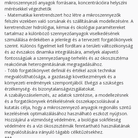
mikroszennyező anyagok forrásaira, koncentrációira helyszíni
mérésekkel végezhetők
- Matematikai keretrendszert hoz létre a mikroszennyezők
felszíni vizekben való sorsának és szállításának modellezésére. A
keretrendszer hidrológiai, kémiai és ökológiai paramétereket
tartalmaz a különböző szennyezőanyagok viselkedésének
szimulálása érdekében a jelenlegi és a tervezett forgatókönyvek
szerint. Különös figyelmet kell fordítani a területi változékonyság
és az évszakos dinamika integrálására, amelyek alapvető
fontosságúak a szennyezőanyag-terhelés és az ökoszisztéma
reakcióinak heterogenitásának megragadásához.
- Több forgatókönyvet definiál és értékel azok technikai
megvalósíthatósága, a gazdasági következmények és a
környezeti eredmények szempontjából. Elvégzi a szükséges
érzékenység- és bizonytalanságvizsgálatokat.
A szabályozáselemzés, az adatok szintézise, a modellezésnek
és a forgatókönyvek értékelésének összekapcsolásával a
kutatás célja, hogy a mikroszennyező anyagok regionális szintű
kezelésének optimalizálásához használható eszközt nyújtson.
Hozzájárul a vízminőség védelmére, a biológiai sokféleség
védelmére és a vízi ökoszisztémák fenntartható használatának
megvalósítására irányuló tágabb célkitűzésekhez.