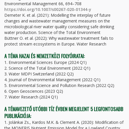
Environmental Management 66, 694–708
https://doi.org/10.1007/s00267-020-01344-y
Demeter K. et al. (2021): Modelling the interplay of future
changes and wastewater management measures on the
microbiological river water quality considering safe drinking
water production. Science of the Total Environment
Büttner O. et al. (2022): Why wastewater treatment fails to
protect stream ecosystems in Europe. Water Research
A TÉMA HAZAI ÉS NEMZETKÖZI FOLYÓIRATAI:
1. Environmental Sciences Europe (2024 Q1)
2. Science of the Total Environment (2022 Q1)
3. Water MDPI Switzerland (2022 Q2)
4. Journal of Environmental Management (2022 Q1)
5. Environmental Science and Pollution Research (2022 Q2)
6. Open Geosciences (2023 Q2)
7. Water Research (2024 Q1)
A TÉMAVEZETŐ UTÓBBI TÍZ ÉVBEN MEGJELENT 5 LEGFONTOSABB
PUBLIKÁCIÓJA:
1. Jolánkai Zs., Kardos M.K. & Clement A. (2020): Modification of
the MONERIS Nutrient Emission Model for a Lowland Country