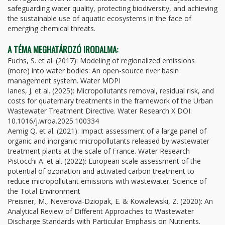
safeguarding water quality, protecting biodiversity, and achieving
the sustainable use of aquatic ecosystems in the face of
emerging chemical threats.
A TÉMA MEGHATÁROZÓ IRODALMA:
Fuchs, S. et al. (2017): Modeling of regionalized emissions
(more) into water bodies: An open-source river basin
management system. Water MDPI
Ianes, J. et al. (2025): Micropollutants removal, residual risk, and
costs for quaternary treatments in the framework of the Urban
Wastewater Treatment Directive. Water Research X DOI:
10.1016/j.wroa.2025.100334
Aemig Q. et al. (2021): Impact assessment of a large panel of
organic and inorganic micropollutants released by wastewater
treatment plants at the scale of France. Water Research
Pistocchi A. et al. (2022): European scale assessment of the
potential of ozonation and activated carbon treatment to
reduce micropollutant emissions with wastewater. Science of
the Total Environment
Preisner, M., Neverova-Dziopak, E. & Kowalewski, Z. (2020): An
Analytical Review of Different Approaches to Wastewater
Discharge Standards with Particular Emphasis on Nutrients.