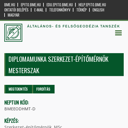
BME.HU
EPITO.BME.HU
EDU.EPITO.BME.HU
HELP.EPITO.BME.HU
OKTATÓI BELÉPÉS
E-MAIL
TELEFONKÖNYV
TÉRKÉP
ENGLISH
MAGYAR
ÁLTALÁNOS- ÉS FELSŐGEODÉZIA TANSZÉK
DIPLOMAMUNKA SZERKEZET-ÉPÍTŐMÉRNÖK
MESTERSZAK
Elsődleges fülek
MEGTEKINTÉS
(AKTÍV
FORDÍTÁS
FÜL)
NEPTUN KÓD:
BMEEODHMT-D
KÉPZÉS:
Szerkezet-építőmérnök, MSc