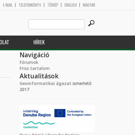
E-MAIL
TELEFONKÖNYV
TÉRKÉP
ENGLISH
MAGYAR
Search
Keresés űrlap
this
site
OLAT
HÍREK
Navigáció
Fórumok
Friss tartalom
Aktualitások
Geoinformatikai ágazat
ismertető
2017