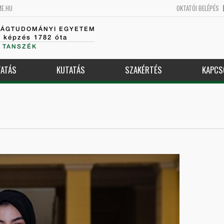
ME.HU
OKTATÓI BELÉPÉS
SÁGTUDOMÁNYI EGYETEM
k képzés 1782 óta
 TANSZÉK
ATÁS
KUTATÁS
SZAKÉRTÉS
KAPCS