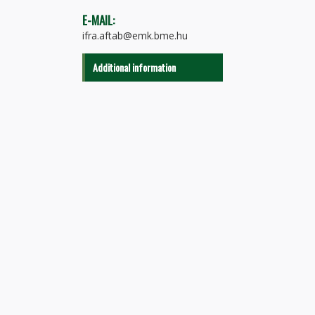
E-MAIL:
ifra.aftab@emk.bme.hu
Additional information