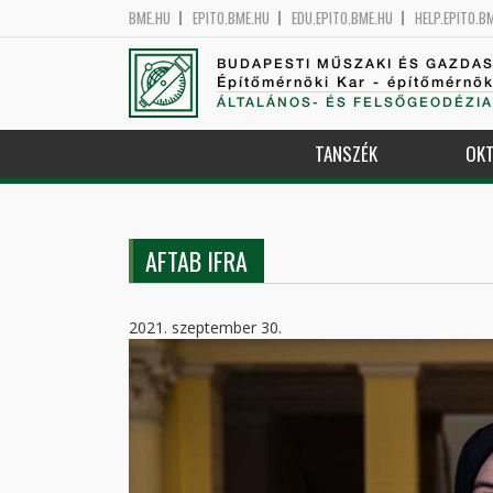
BME.HU
EPITO.BME.HU
EDU.EPITO.BME.HU
HELP.EPITO.B
BUDAPESTI MŰSZAKI ÉS GAZDA
Építőmérnöki Kar - építőmérnö
ÁLTALÁNOS- ÉS FELSŐGEODÉZIA
TANSZÉK
OKT
AFTAB IFRA
2021. szeptember 30.