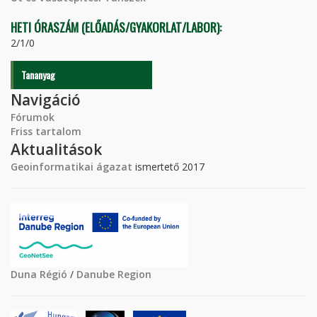
HETI ÓRASZÁM (ELŐADÁS/GYAKORLAT/LABOR):
2/1/0
Tananyag
Navigáció
Fórumok
Friss tartalom
Aktualitások
Geoinformatikai ágazat
ismertető 2017
Duna Régió
/
Danube Region