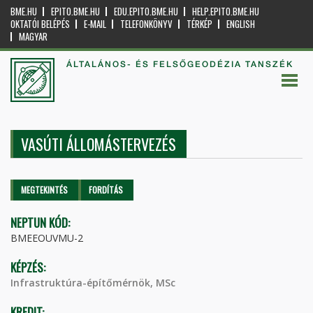
BME.HU
EPITO.BME.HU
EDU.EPITO.BME.HU
HELP.EPITO.BME.HU
OKTATÓI BELÉPÉS
E-MAIL
TELEFONKÖNYV
TÉRKÉP
ENGLISH
MAGYAR
ÁLTALÁNOS- ÉS FELSŐGEODÉZIA TANSZÉK
VASÚTI ÁLLOMÁSTERVEZÉS
Elsődleges fülek
MEGTEKINTÉS
(AKTÍV
FORDÍTÁS
FÜL)
NEPTUN KÓD:
BMEEOUVMU-2
KÉPZÉS:
Infrastruktúra-építőmérnök, MSc
KREDIT: