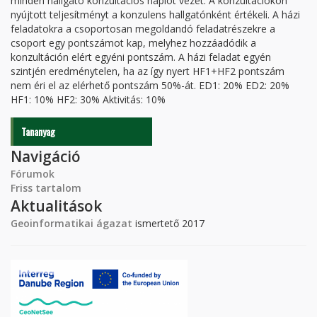
minden hallgató konzultációs naplót vezet. A konzultációkon
nyújtott teljesítményt a konzulens hallgatónként értékeli. A házi
feladatokra a csoportosan megoldandó feladatrészekre a
csoport egy pontszámot kap, melyhez hozzáadódik a
konzultáción elért egyéni pontszám. A házi feladat egyén
szintjén eredménytelen, ha az így nyert HF1+HF2 pontszám
nem éri el az elérhető pontszám 50%-át. ED1: 20% ED2: 20%
HF1: 10% HF2: 30% Aktivitás: 10%
Tananyag
Navigáció
Fórumok
Friss tartalom
Aktualitások
Geoinformatikai ágazat
ismertető 2017