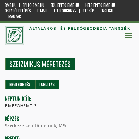
BME.HU
EPITO.BME.HU
EDU.EPITO.BME.HU
HELP.EPITO.BME.HU
OKTATÓI BELÉPÉS
E-MAIL
TELEFONKÖNYV
TÉRKÉP
ENGLISH
MAGYAR
ÁLTALÁNOS- ÉS FELSŐGEODÉZIA TANSZÉK
SZEIZMIKUS MÉRETEZÉS
Elsődleges fülek
MEGTEKINTÉS
(AKTÍV
FORDÍTÁS
FÜL)
NEPTUN KÓD:
BMEEOHSMT-3
KÉPZÉS:
Szerkezet-építőmérnök, MSc
KREDIT: