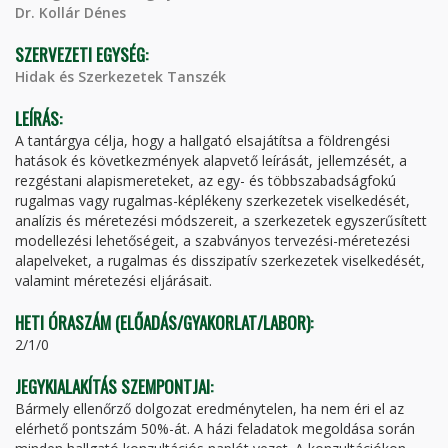
Dr. Kollár Dénes
SZERVEZETI EGYSÉG:
Hidak és Szerkezetek Tanszék
LEÍRÁS:
A tantárgya célja, hogy a hallgató elsajátítsa a földrengési
hatások és következmények alapvető leírását, jellemzését, a
rezgéstani alapismereteket, az egy- és többszabadságfokú
rugalmas vagy rugalmas-képlékeny szerkezetek viselkedését,
analízis és méretezési módszereit, a szerkezetek egyszerűsített
modellezési lehetőségeit, a szabványos tervezési-méretezési
alapelveket, a rugalmas és disszipatív szerkezetek viselkedését,
valamint méretezési eljárásait.
HETI ÓRASZÁM (ELŐADÁS/GYAKORLAT/LABOR):
2/1/0
JEGYKIALAKÍTÁS SZEMPONTJAI:
Bármely ellenőrző dolgozat eredménytelen, ha nem éri el az
elérhető pontszám 50%-át. A házi feladatok megoldása során