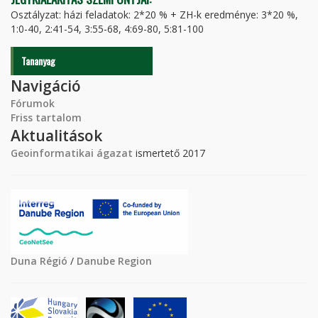
Osztályzat: házi feladatok: 2*20 % + ZH-k eredménye: 3*20 %,
1:0-40, 2:41-54, 3:55-68, 4:69-80, 5:81-100
Tananyag
Navigáció
Fórumok
Friss tartalom
Aktualitások
Geoinformatikai ágazat
ismertető 2017
Duna Régió
/
Danube Region