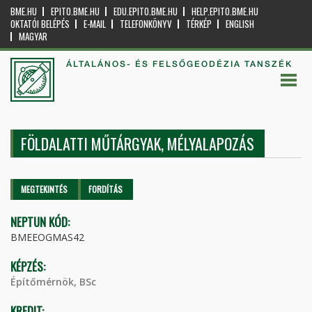
BME.HU
EPITO.BME.HU
EDU.EPITO.BME.HU
HELP.EPITO.BME.HU
OKTATÓI BELÉPÉS
E-MAIL
TELEFONKÖNYV
TÉRKÉP
ENGLISH
MAGYAR
ÁLTALÁNOS- ÉS FELSŐGEODÉZIA TANSZÉK
FÖLDALATTI MŰTÁRGYAK, MÉLYALAPOZÁS
Elsődleges fülek
MEGTEKINTÉS
(AKTÍV
FORDÍTÁS
FÜL)
NEPTUN KÓD:
BMEEOGMAS42
KÉPZÉS:
Építőmérnök, BSc
KREDIT: