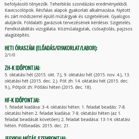
befolyásoló tényezők. Teherbírás szondázási eredményekből.
Kavicscölöpök. Résfalas alapok gyakorlati alkalmazása. Nyitott
és zárt módszerrel épülő műtárgyak és szigetelések. Gyalogos
aluljárók. Földalatti garázsok tervezésének kérdései. Szigetelés.
Fenékstabilitás vizsgálata. Közműalagutak, csősajtolás, pajzsos
alagútépítés.
HETI ÓRASZÁM (ELŐADÁS/GYAKORLAT/LABOR):
2/1/0
ZH-K IDŐPONTJAI:
5. oktatási hét (2015. okt. 7.), 9. oktatási hét (2015. nov. 4.), 13.
oktatási hét (2015. dec. 2.). Pót zh: 14. oktatási hét (2015. dec.
9.), Pótpót zh: Pótlási héten (2015. dec. 18).
HF-K IDŐPONTJAI:
1. feladat kiadása: 3-4. oktatási héten. 1. feladat beadás: 7-8.
oktatási héten 2. feladat kiadása: 7-8. oktatási héten (az 1.
feladat beadását követően) 2. feladat beadása: 13-14. oktatási
héten. Pótbeadás: 2015. dec. 21.
JEGYKIALAKÍTÁS SZEMPONTJAI: