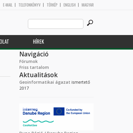
E-MAIL
TELEFONKÖNYV
TÉRKÉP
ENGLISH
MAGYAR
Search
Keresés űrlap
this
site
OLAT
HÍREK
Navigáció
Fórumok
Friss tartalom
Aktualitások
Geoinformatikai ágazat
ismertető
2017