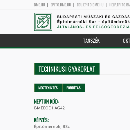
BME.HU
EPITO.BME.HU
EDU.EPITO.BME.HU
HELP.EPITO.B
BUDAPESTI MŰSZAKI ÉS GAZDA
Építőmérnöki Kar - építőmérnö
ÁLTALÁNOS- ÉS FELSŐGEODÉZIA
TANSZÉK
OKT
TECHNIKUSI GYAKORLAT
Elsődleges fülek
MEGTEKINTÉS
(AKTÍV
FORDÍTÁS
FÜL)
NEPTUN KÓD:
BMEEODHAG42
KÉPZÉS:
Építőmérnök, BSc