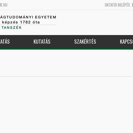
ME.HU
OKTATÓI BELÉPÉS
SÁGTUDOMÁNYI EGYETEM
k képzés 1782 óta
 TANSZÉK
ATÁS
KUTATÁS
SZAKÉRTÉS
KAPCS