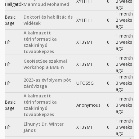
XY1FHH
0
2 weeks
Hallgatók
Mahmoud Mohamed
ago
1 month
Basic
Doktori és habilitációs
XY1FHH
0
2 weeks
page
védések
ago
Alkalmazott
1 month
térinformatika
Hír
XT3YMI
0
2 weeks
szakirányú
ago
továbbképzés
1 month
GeoNetSee szakmai
Hír
XT3YMI
0
2 weeks
workshop a BME-n
ago
1 month
2023-as évfolyam pót
Hír
UTOS5G
0
3 weeks
záróvizsga
ago
Alkalmazott
1 month
Basic
térinformatika
Anonymous
0
3 weeks
page
szakirányú
ago
továbbképzés
1 month
Elhunyt Dr. Winter
Hír
XT3YMI
0
3 weeks
János
ago