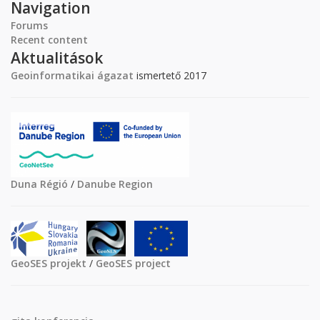
Navigation
Forums
Recent content
Aktualitások
Geoinformatikai ágazat
ismertető 2017
Duna Régió
/
Danube Region
GeoSES projekt
/
GeoSES project