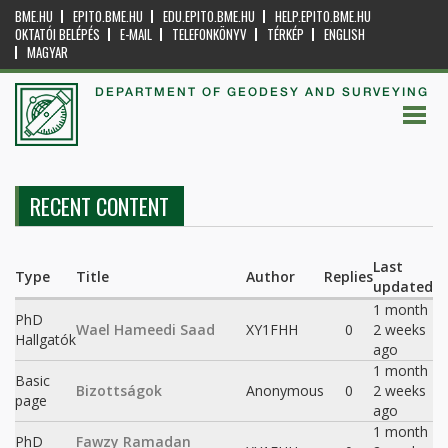
BME.HU
EPITO.BME.HU
EDU.EPITO.BME.HU
HELP.EPITO.BME.HU
OKTATÓI BELÉPÉS
E-MAIL
TELEFONKÖNYV
TÉRKÉP
ENGLISH
MAGYAR
DEPARTMENT OF GEODESY AND SURVEYING
RECENT CONTENT
Last
Type
Title
Author
Replies
updated
1 month
PhD
Wael Hameedi Saad
XY1FHH
0
2 weeks
Hallgatók
ago
1 month
Basic
Bizottságok
Anonymous
0
2 weeks
page
ago
1 month
PhD
Fawzy Ramadan