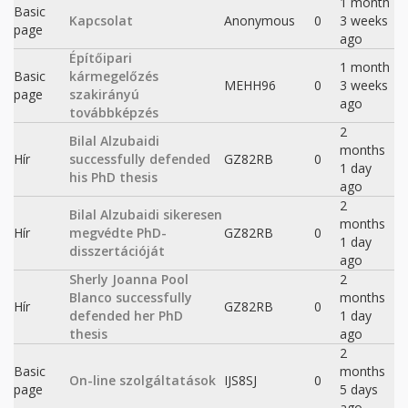
1 month
Basic
Kapcsolat
Anonymous
0
3 weeks
page
ago
Építőipari
1 month
Basic
kármegelőzés
MEHH96
0
3 weeks
page
szakirányú
ago
továbbképzés
2
Bilal Alzubaidi
months
Hír
successfully defended
GZ82RB
0
1 day
his PhD thesis
ago
2
Bilal Alzubaidi sikeresen
months
Hír
megvédte PhD-
GZ82RB
0
1 day
disszertációját
ago
Sherly Joanna Pool
2
Blanco successfully
months
Hír
GZ82RB
0
defended her PhD
1 day
thesis
ago
2
Basic
months
On-line szolgáltatások
IJS8SJ
0
page
5 days
ago