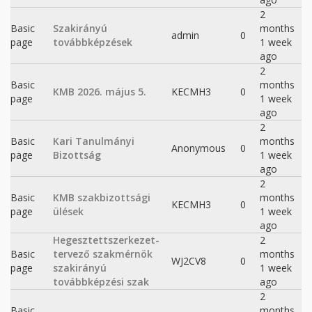
2
Basic
Szakirányú
months
admin
0
page
továbbképzések
1 week
ago
2
Basic
months
KMB 2026. május 5.
KECMH3
0
page
1 week
ago
2
Basic
Kari Tanulmányi
months
Anonymous
0
page
Bizottság
1 week
ago
2
Basic
KMB szakbizottsági
months
KECMH3
0
page
ülések
1 week
ago
Hegesztettszerkezet-
2
Basic
tervező szakmérnök
months
WJ2CV8
0
page
szakirányú
1 week
továbbképzési szak
ago
2
Basic
months