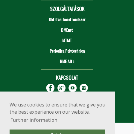
SZOLGÁLTATÁSOK
Oktatási keretrendszer
BMEnet
MTMT
Periodica Polytechnica
BME Alfa
KAPCSOLAT
We use cookies to ensure that we give you
the best experience on our website.
Further information
Impresszum
Copyright © 2020 BME Építőmérnöki Kar