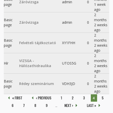
Záróvizsga
admin
0
page
1 week
ago
2
Basic
months
Záróvizsga
admin
0
page
2 weeks
ago
2
Basic
months
Felvételi tájékoztató
XY1FHH
0
page
2 weeks
ago
2
VIZSGA -
months
Hír
UTOS5G
0
Hálózathidraulika
2 weeks
ago
2
Basic
months
Rédey szeminárium
VDH3JD
0
page
2 weeks
ago
Pages
« FIRST
‹ PREVIOUS
1
2
3
5
4
6
7
8
9
…
NEXT ›
LAST »