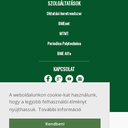
SZOLGÁLTATÁSOK
Oktatási keretrendszer
BMEnet
MTMT
Periodica Polytechnica
BME Alfa
KAPCSOLAT
A weboldalunkon cookie-kat használunk,
hogy a legjobb felhasználói élményt
nyújthassuk.
További információ
Impresszum
Copyright © 2020 BME Építőmérnöki Kar
Rendben!
1111 Budapest, Műegyetem rkp. 3.