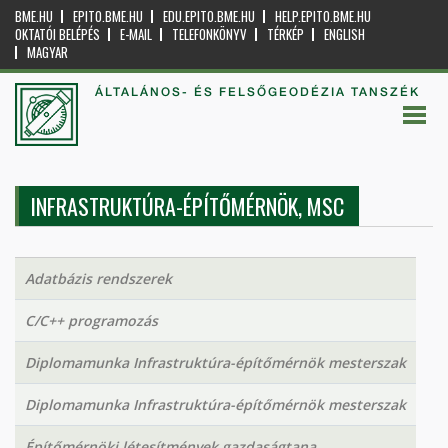
BME.HU
EPITO.BME.HU
EDU.EPITO.BME.HU
HELP.EPITO.BME.HU
OKTATÓI BELÉPÉS
E-MAIL
TELEFONKÖNYV
TÉRKÉP
ENGLISH
MAGYAR
ÁLTALÁNOS- ÉS FELSŐGEODÉZIA TANSZÉK
INFRASTRUKTÚRA-ÉPÍTŐMÉRNÖK, MSC
Adatbázis rendszerek
C/C++ programozás
Diplomamunka Infrastruktúra-építőmérnök mesterszak
Diplomamunka Infrastruktúra-építőmérnök mesterszak
Építőmérnöki létesítmények gazdaságtana