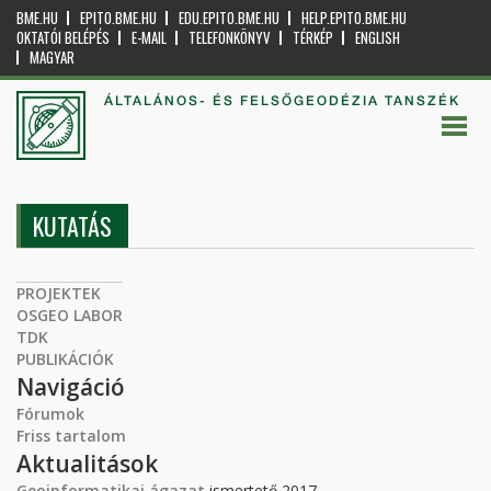
BME.HU
EPITO.BME.HU
EDU.EPITO.BME.HU
HELP.EPITO.BME.HU
OKTATÓI BELÉPÉS
E-MAIL
TELEFONKÖNYV
TÉRKÉP
ENGLISH
MAGYAR
ÁLTALÁNOS- ÉS FELSŐGEODÉZIA TANSZÉK
KUTATÁS
PROJEKTEK
OSGEO LABOR
TDK
PUBLIKÁCIÓK
Navigáció
Fórumok
Friss tartalom
Aktualitások
Geoinformatikai ágazat
ismertető 2017