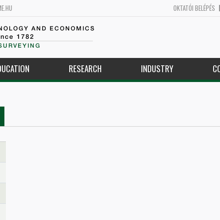
ME.HU
OKTATÓI BELÉPÉS
HNOLOGY AND ECONOMICS
ince 1782
SURVEYING
DUCATION
RESEARCH
INDUSTRY
C