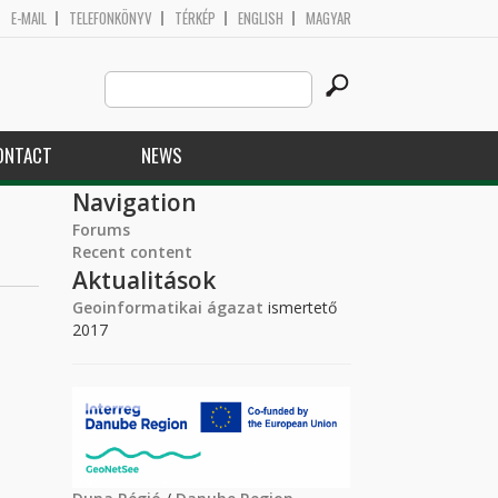
E-MAIL
TELEFONKÖNYV
TÉRKÉP
ENGLISH
MAGYAR
Search
Search form
this
site
ONTACT
NEWS
Navigation
Forums
Recent content
Aktualitások
Geoinformatikai ágazat
ismertető
2017