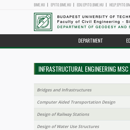
BME.HU
EPITO.BME.HU
EDU.EPITO.BME.HU
HELP.EPITO.B
BUDAPEST UNIVERSITY OF TEC
Faculty of Civil Engineering - S
DEPARTMENT OF GEODESY AND 
DEPARTMENT
E
INFRASTRUCTURAL ENGINEERING MSC
Bridges and Infrastructures
Computer Aided Transportation Design
Design of Railway Stations
Design of Water Use Structures