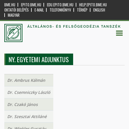
BME.HU
EPITO.BME.HU
EDU.EPITO.BME.HU
HELP.EPITO.BME.HU
OKTATÓI BELÉPÉS
E-MAIL
TELEFONKÖNYV
TÉRKÉP
ENGLISH
MAGYAR
ÁLTALÁNOS- ÉS FELSŐGEODÉZIA TANSZÉK
NY. EGYETEMI ADJUNKTUS
Dr. Ambrus Kálmán
Dr. Csemniczky László
Dr. Czakó János
Dr. Szesztai Attiláné
Dr. Winkler Gusztáv