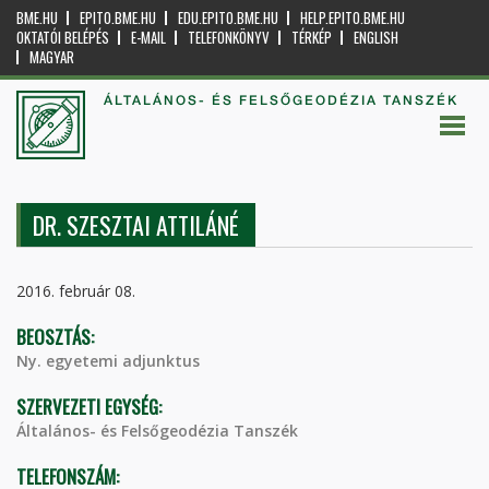
BME.HU
EPITO.BME.HU
EDU.EPITO.BME.HU
HELP.EPITO.BME.HU
OKTATÓI BELÉPÉS
E-MAIL
TELEFONKÖNYV
TÉRKÉP
ENGLISH
MAGYAR
ÁLTALÁNOS- ÉS FELSŐGEODÉZIA TANSZÉK
DR. SZESZTAI ATTILÁNÉ
2016. február 08.
BEOSZTÁS:
Ny. egyetemi adjunktus
SZERVEZETI EGYSÉG:
Általános- és Felsőgeodézia Tanszék
TELEFONSZÁM: