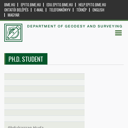
BME.HU
EPITO.BME.HU
EDU.EPITO.BME.HU
HELP.EPITO.BME.HU
OKTATÓI BELÉPÉS
E-MAIL
TELEFONKÖNYV
TÉRKÉP
ENGLISH
MAGYAR
DEPARTMENT OF GEODESY AND SURVEYING
PH.D. STUDENT
Abdulrazzaq Huda