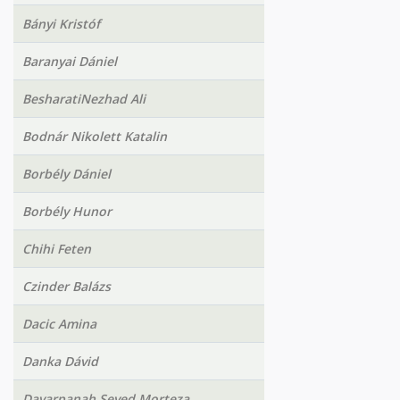
Bányi Kristóf
Baranyai Dániel
BesharatiNezhad Ali
Bodnár Nikolett Katalin
Borbély Dániel
Borbély Hunor
Chihi Feten
Czinder Balázs
Dacic Amina
Danka Dávid
Davarpanah Seyed Morteza