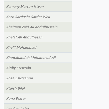
Kemény Márton István
Kezh Sardasht Sardar Weli
Khaiqani Zaid Ali Abdulhussein
Khalaf Ali Abdulhasan
Khalil Mohammad
Khodabandeh Mohammad Ali
Király Krisztián
Kósa Zsuzsanna
Ktaish Bilal
Kuna Eszter
Lendvai Anita