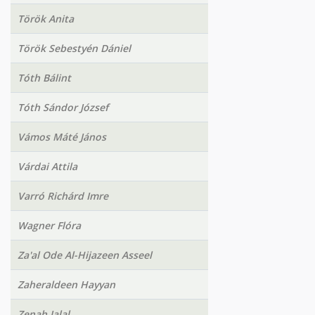
Török Anita
Török Sebestyén Dániel
Tóth Bálint
Tóth Sándor József
Vámos Máté János
Várdai Attila
Varró Richárd Imre
Wagner Flóra
Za'al Ode Al-Hijazeen Asseel
Zaheraldeen Hayyan
Zenah Jalal