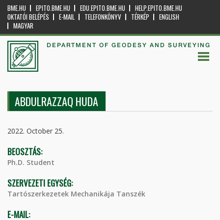
BME.HU
EPITO.BME.HU
EDU.EPITO.BME.HU
HELP.EPITO.BME.HU
OKTATÓI BELÉPÉS
E-MAIL
TELEFONKÖNYV
TÉRKÉP
ENGLISH
MAGYAR
DEPARTMENT OF GEODESY AND SURVEYING
ABDULRAZZAQ HUDA
2022. October 25.
BEOSZTÁS:
Ph.D. Student
SZERVEZETI EGYSÉG:
Tartószerkezetek Mechanikája Tanszék
E-MAIL: