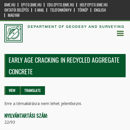
BME.HU
EPITO.BME.HU
EDU.EPITO.BME.HU
HELP.EPITO.BME.HU
OKTATÓI BELÉPÉS
E-MAIL
TELEFONKÖNYV
TÉRKÉP
ENGLISH
MAGYAR
DEPARTMENT OF GEODESY AND SURVEYING
EARLY AGE CRACKING IN RECYCLED AGGREGATE
CONCRETE
Primary tabs
VIEW
(ACTIVE
TRANSLATE
TAB)
Erre a témakiírásra nem lehet jelentkezni.
NYILVÁNTARTÁSI SZÁM:
22/93