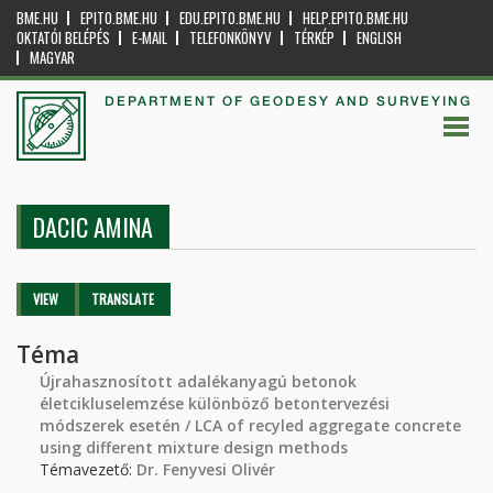
BME.HU
EPITO.BME.HU
EDU.EPITO.BME.HU
HELP.EPITO.BME.HU
OKTATÓI BELÉPÉS
E-MAIL
TELEFONKÖNYV
TÉRKÉP
ENGLISH
MAGYAR
DEPARTMENT OF GEODESY AND SURVEYING
DACIC AMINA
Primary tabs
VIEW
(ACTIVE
TRANSLATE
TAB)
Téma
Újrahasznosított adalékanyagú betonok
életcikluselemzése különböző betontervezési
módszerek esetén / LCA of recyled aggregate concrete
using different mixture design methods
Témavezető:
Dr. Fenyvesi Olivér