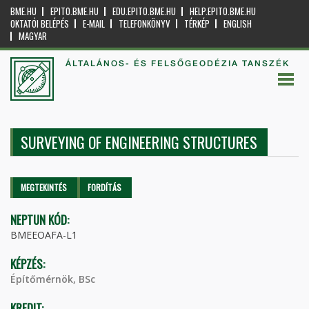
BME.HU
EPITO.BME.HU
EDU.EPITO.BME.HU
HELP.EPITO.BME.HU
OKTATÓI BELÉPÉS
E-MAIL
TELEFONKÖNYV
TÉRKÉP
ENGLISH
MAGYAR
ÁLTALÁNOS- ÉS FELSŐGEODÉZIA TANSZÉK
SURVEYING OF ENGINEERING STRUCTURES
Elsődleges fülek
MEGTEKINTÉS
(AKTÍV
FORDÍTÁS
FÜL)
NEPTUN KÓD:
BMEEOAFA-L1
KÉPZÉS:
Építőmérnök, BSc
KREDIT: