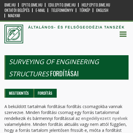
BME.HU
EPITO.BME.HU
EDU.EPITO.BME.HU
HELP.EPITO.BME.HU
OKTATÓI BELÉPÉS
E-MAIL
TELEFONKÖNYV
TÉRKÉP
ENGLISH
MAGYAR
ÁLTALÁNOS- ÉS FELSŐGEODÉZIA TANSZÉK
SURVEYING OF ENGINEERING
FORDÍTÁSAI
STRUCTURES
Elsődleges fülek
MEGTEKINTÉS
FORDÍTÁS
(AKTÍV
FÜL)
A beküldött tartalmak fordításai fordítás csomagokba vannak
szervezve. Minden fordítási csomag egy forrás tartalommal
rendelkezik és bármennyi fordítással az
engedélyezett nyelvek
valamelyikére. Minden fordítás aktuális vagy nem attól függően,
hogy a forrás tartalom jelentősen frissült-e, mióta a fordítást