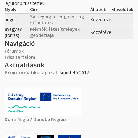
legutóbb frissítették.
Nyelv
Cím
Állapot
Műveletek
Surveying of engineering
angol
Közzétéve
structures
magyar
Mérnöki létesítmények
Közzétéve
(forrás)
geodéziája
Navigáció
Fórumok
Friss tartalom
Aktualitások
Geoinformatikai ágazat
ismertető 2017
Duna Régió
/
Danube Region