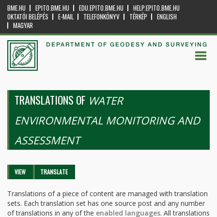
BME.HU
EPITO.BME.HU
EDU.EPITO.BME.HU
HELP.EPITO.BME.HU
OKTATÓI BELÉPÉS
E-MAIL
TELEFONKÖNYV
TÉRKÉP
ENGLISH
MAGYAR
DEPARTMENT OF GEODESY AND SURVEYING
TRANSLATIONS OF
WATER
ENVIRONMENTAL MONITORING AND
ASSESSMENT
Primary tabs
VIEW
TRANSLATE
(ACTIVE
TAB)
Translations of a piece of content are managed with translation
sets. Each translation set has one source post and any number
of translations in any of the
enabled languages
. All translations