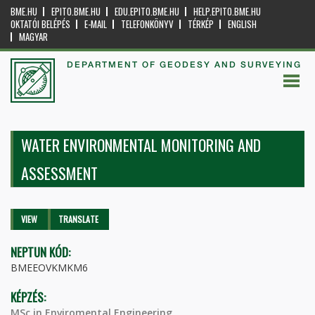
BME.HU
EPITO.BME.HU
EDU.EPITO.BME.HU
HELP.EPITO.BME.HU
OKTATÓI BELÉPÉS
E-MAIL
TELEFONKÖNYV
TÉRKÉP
ENGLISH
MAGYAR
DEPARTMENT OF GEODESY AND SURVEYING
WATER ENVIRONMENTAL MONITORING AND
ASSESSMENT
Primary tabs
VIEW
(ACTIVE
TRANSLATE
TAB)
NEPTUN KÓD:
BMEEOVKMKM6
KÉPZÉS:
MSc in Enviromental Engineering