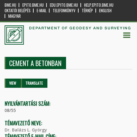
BME.HU
EPITO.BME.HU
EDU.EPITO.BME.HU
HELP.EPITO.BME.HU
OKTATÓI BELÉPÉS
E-MAIL
TELEFONKÖNYV
TÉRKÉP
ENGLISH
MAGYAR
DEPARTMENT OF GEODESY AND SURVEYING
CEMENT A BETONBAN
Primary tabs
VIEW
(ACTIVE
TRANSLATE
TAB)
NYILVÁNTARTÁSI SZÁM:
08/55
TÉMAVEZETŐ NEVE:
Dr. Balázs L. György
TÉMAVEZETŐ E-MAIL CÍME: