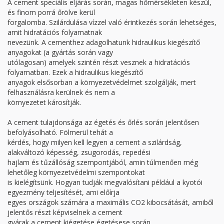
A cement speciális eljárás során, magas hőmérsékleten készül,
és finom porrá őrölve kerül
forgalomba. Szilárdulása vízzel való érintkezés során lehetséges,
amit hidratációs folyamatnak
nevezünk. A cementhez adagolhatunk hidraulikus kiegészítő
anyagokat (a gyártás során vagy
utólagosan) amelyek szintén részt vesznek a hidratációs
folyamatban. Ezek a hidraulikus kiegészítő
anyagok elsősorban a környezetvédelmet szolgálják, mert
felhasználásra kerülnek és nem a
környezetet károsítják.
A cement tulajdonsága az égetés és őrlés során jelentősen
befolyásolható. Fölmerül tehát a
kérdés, hogy milyen kell legyen a cement a szilárdság,
alakváltozó képesség, zsugorodás, repedési
hajlam és tűzállóság szempontjából, amin túlmenően még
lehetőleg környezetvédelmi szempontokat
is kielégítsünk. Hogyan tudják megvalósítani például a kyotói
egyezmény teljesítését, ami előírja
egyes országok számára a maximális CO2 kibocsátását, amiből
jelentős részt képviselnek a cement
gyárak a cement kiégetése égetésese során.