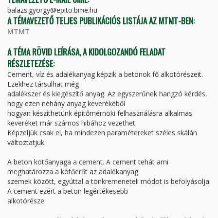
balazs.gyorgy@epito.bme.hu
A TÉMAVEZETŐ TELJES PUBLIKÁCIÓS LISTÁJA AZ MTMT-BEN:
MTMT
A TÉMA RÖVID LEÍRÁSA, A KIDOLGOZANDÓ FELADAT
RÉSZLETEZÉSE:
Cement, víz és adalékanyag képzik a betonok fő alkotórészeit.
Ezekhez társulhat még
adalékszer és kiegészítő anyag. Az egyszerűnek hangzó kérdés,
hogy ezen néhány anyag keverékéből
hogyan készíthetünk építőmérnöki felhasználásra alkalmas
keveréket már számos hibához vezethet.
Képzeljük csak el, ha mindezen paramétereket széles skálán
változtatjuk.
A beton kötőanyaga a cement. A cement tehát ami
meghatározza a kötőerőt az adalékanyag
szemek között, egyúttal a tönkremeneteli módot is befolyásolja.
A cement ezért a beton legértékesebb
alkotórésze.