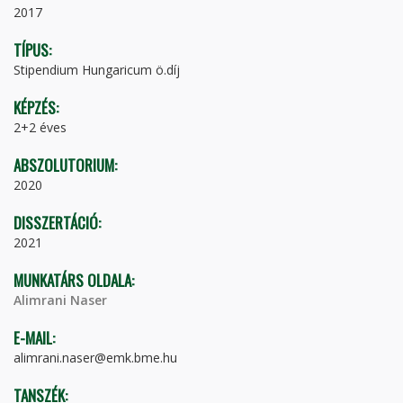
2017
TÍPUS:
Stipendium Hungaricum ö.díj
KÉPZÉS:
2+2 éves
ABSZOLUTORIUM:
2020
DISSZERTÁCIÓ:
2021
MUNKATÁRS OLDALA:
Alimrani Naser
E-MAIL:
alimrani.naser@emk.bme.hu
TANSZÉK: