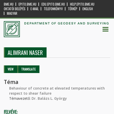
BME.HU
EPITO.BME.HU
EDU.EPITO.BME.HU
HELP.EPITO.BME.HU
OKTATÓI BELÉPÉS
E-MAIL
TELEFONKÖNYV
TÉRKÉP
ENGLISH
MAGYAR
DEPARTMENT OF GEODESY AND SURVEYING
ALIMRANI NASER
Primary tabs
VIEW
(ACTIVE
TRANSLATE
TAB)
Téma
Behaviour of concrete at elevated temperatures with
respect to shear failure
Témavezető:
Dr. Balázs L. György
FELVÉVE: