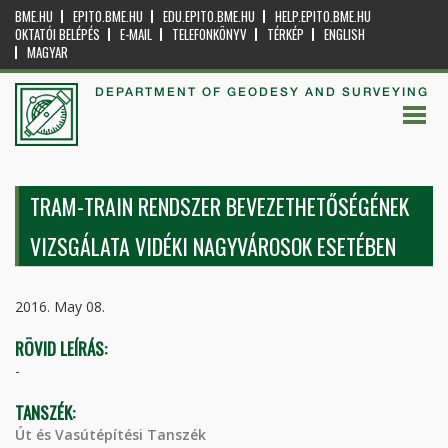
BME.HU
EPITO.BME.HU
EDU.EPITO.BME.HU
HELP.EPITO.BME.HU
OKTATÓI BELÉPÉS
E-MAIL
TELEFONKÖNYV
TÉRKÉP
ENGLISH
MAGYAR
DEPARTMENT OF GEODESY AND SURVEYING
TRAM-TRAIN RENDSZER BEVEZETHETŐSÉGÉNEK
VIZSGÁLATA VIDÉKI NAGYVÁROSOK ESETÉBEN
2016. May 08.
RÖVID LEÍRÁS:
-
TANSZÉK:
Út és Vasútépítési Tanszék