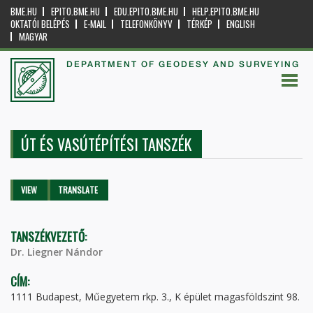
BME.HU
EPITO.BME.HU
EDU.EPITO.BME.HU
HELP.EPITO.BME.HU
OKTATÓI BELÉPÉS
E-MAIL
TELEFONKÖNYV
TÉRKÉP
ENGLISH
MAGYAR
DEPARTMENT OF GEODESY AND SURVEYING
ÚT ÉS VASÚTÉPÍTÉSI TANSZÉK
Primary tabs
VIEW
(ACTIVE
TRANSLATE
TAB)
TANSZÉKVEZETŐ:
Dr. Liegner Nándor
CÍM:
1111 Budapest, Műegyetem rkp. 3., K épület magasföldszint 98.