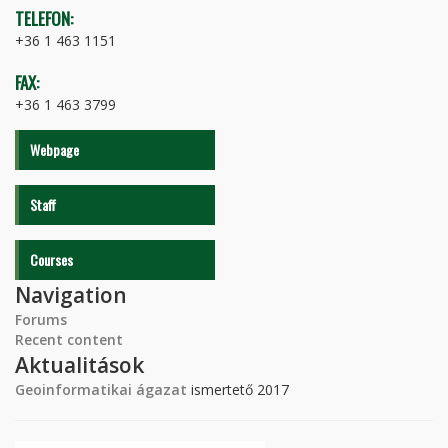
TELEFON:
+36 1 463 1151
FAX:
+36 1 463 3799
Webpage
Staff
Courses
Navigation
Forums
Recent content
Aktualitások
Geoinformatikai ágazat
ismertető 2017