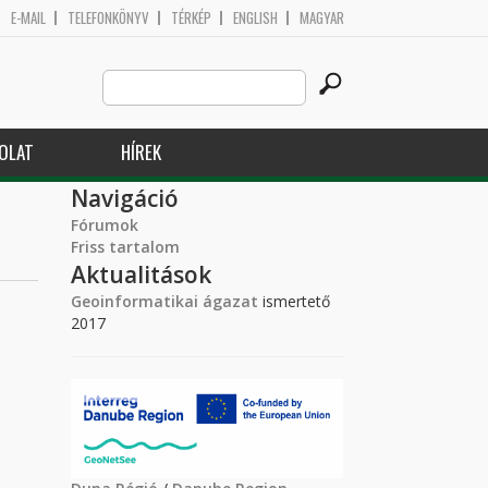
E-MAIL
TELEFONKÖNYV
TÉRKÉP
ENGLISH
MAGYAR
Search
Keresés űrlap
this
site
OLAT
HÍREK
Navigáció
Fórumok
Friss tartalom
Aktualitások
Geoinformatikai ágazat
ismertető
2017