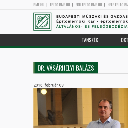
BME.HU
EPITO.BME.HU
EDU.EPITO.BME.HU
HELP.EPITO.B
BUDAPESTI MŰSZAKI ÉS GAZDA
Építőmérnöki Kar - építőmérnö
ÁLTALÁNOS- ÉS FELSŐGEODÉZIA
TANSZÉK
OKT
DR. VÁSÁRHELYI BALÁZS
2016. február 08.