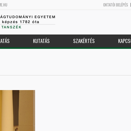
ME.HU
OKTATÓI BELÉPÉS
SÁGTUDOMÁNYI EGYETEM
k képzés 1782 óta
 TANSZÉK
ATÁS
KUTATÁS
SZAKÉRTÉS
KAPCS