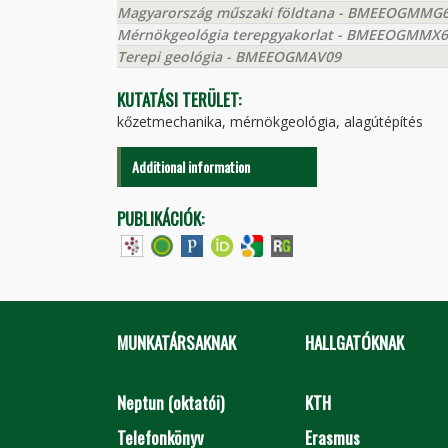
Magyarország műszaki földtana - BMEEOGMMG
Mérnökgeológia terepgyakorlat - BMEEOGMMX
Terepi geológia - BMEEOGMAV09
KUTATÁSI TERÜLET:
kőzetmechanika, mérnökgeológia, alagútépítés
Additional information
PUBLIKÁCIÓK:
MUNKATÁRSAKNAK
HALLGATÓKNAK
Neptun (oktatói)
KTH
Telefonkönyv
Erasmus