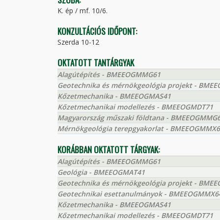
K. ép / mf. 10/6.
KONZULTÁCIÓS IDŐPONT:
Szerda 10-12
OKTATOTT TANTÁRGYAK
Alagútépítés - BMEEOGMMG61
Geotechnika és mérnökgeológia projekt - BM
Kőzetmechanika - BMEEOGMAS41
Kőzetmechanikai modellezés - BMEEOGMDT71
Magyarország műszaki földtana - BMEEOGMMG
Mérnökgeológia terepgyakorlat - BMEEOGMMX
KORÁBBAN OKTATOTT TÁRGYAK:
Alagútépítés - BMEEOGMMG61
Geológia - BMEEOGMAT41
Geotechnika és mérnökgeológia projekt - BM
Geotechnikai esettanulmányok - BMEEOGMMX6
Kőzetmechanika - BMEEOGMAS41
Kőzetmechanikai modellezés - BMEEOGMDT71