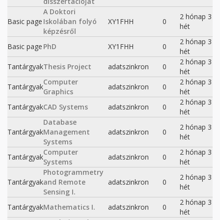
disszertációját
A Doktori
2 hónap 3
Basic page
Iskolában folyó
XY1FHH
0
hét
képzésről
2 hónap 3
Basic page
PhD
XY1FHH
0
hét
2 hónap 3
Tantárgyak
Thesis Project
adatszinkron
0
hét
Computer
2 hónap 3
Tantárgyak
adatszinkron
0
Graphics
hét
2 hónap 3
Tantárgyak
CAD Systems
adatszinkron
0
hét
Database
2 hónap 3
Tantárgyak
Management
adatszinkron
0
hét
Systems
Computer
2 hónap 3
Tantárgyak
adatszinkron
0
Systems
hét
Photogrammetry
2 hónap 3
Tantárgyak
and Remote
adatszinkron
0
hét
Sensing I.
2 hónap 3
Tantárgyak
Mathematics I.
adatszinkron
0
hét