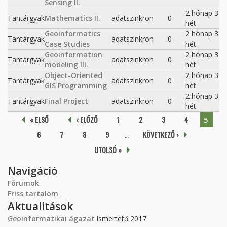
Sensing II.
2 hónap 3
Tantárgyak
Mathematics II.
adatszinkron
0
hét
Geoinformatics
2 hónap 3
Tantárgyak
adatszinkron
0
Case Studies
hét
Geoinformation
2 hónap 3
Tantárgyak
adatszinkron
0
modeling III.
hét
Object-Oriented
2 hónap 3
Tantárgyak
adatszinkron
0
GIS Programming
hét
2 hónap 3
Tantárgyak
Final Project
adatszinkron
0
hét
Oldalak
« ELSŐ
‹ ELŐZŐ
1
2
3
4
5
6
7
8
9
…
KÖVETKEZŐ ›
UTOLSÓ »
Navigáció
Fórumok
Friss tartalom
Aktualitások
Geoinformatikai ágazat
ismertető 2017