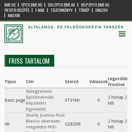
BME.HU
EPITO.BME.HU
EDU.EPITO.BME.HU
HELP.EPITO.BME.HU
OKTATÓI BELÉPÉS
E-MAIL
TELEFONKÖNYV
TÉRKÉP
ENGLISH
MAGYAR
ÁLTALÁNOS- ÉS FELSŐGEODÉZIA TANSZÉK
FRISS TARTALOM
Legutóbb
Típus
Cím
Szerző
Válaszok
frissítve
Műegyetemi
Építőmérnöki
2 hónap 2
Basic page
XT3YMI
0
Képzésért
hét
Egyesület
Sherly Joanna Pool
Blanco sikeresen
2 hónap 2
Hír
GZ82RB
0
megvédte PhD-
hét