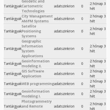
Geodetic and
2 hónap 3
Tantárgyak
Cartometric
adatszinkron
0
hét
Technologies
City Management
2 hónap 3
Tantárgyak
adatszinkron
0
AM/FM Systems
hét
Satellite
2 hónap 3
Tantárgyak
Positioning
adatszinkron
0
hét
Systems
Geographic
Information
2 hónap 3
Tantárgyak
adatszinkron
0
System
hét
Applications
Geoinformation
2 hónap 3
Tantárgyak
adatszinkron
0
modeling II.
hét
GIS Software
2 hónap 3
Tantárgyak
adatszinkron
0
Application
hét
2 hónap 3
Tantárgyak
WEB programming
adatszinkron
0
hét
Geoinformation
2 hónap 3
Tantárgyak
adatszinkron
0
modeling I.
hét
Photogrammetry
2 hónap 3
Tantárgyak
and Remote
adatszinkron
0
hét