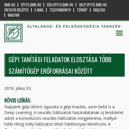
BME.HU
EPITO.BME.HU
EDU.EPITO.BME.HU
HELP.EPITO.BME.HU
OKTATÓI BELÉPÉS
E-MAIL
TELEFONKÖNYV
TÉRKÉP
ENGLISH
MAGYAR
ÁLTALÁNOS- ÉS FELSŐGEODÉZIA TANSZÉK
GÉPI TANÍTÁSI FELADATOK ELOSZTÁSA TÖBB
SZÁMÍTÓGÉP ERŐFORRÁSAI KÖZÖTT
2018. július 03.
RÖVID LEÍRÁS:
Napjaink gépi úttörö ágazata a gépi tnaulás, azon belül is a
Deep Learning. A neurális hálózatok használatának új lendületet
adott a konvolúciós neurális hálózatok megjelenése, mellyel
több réteg mély hálózatot lehet hatékonyan létrehozni. A