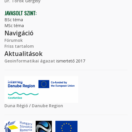
Dr. Török Gergely
JAVASOLT SZINT:
BSc téma
MSc téma
Navigáció
Fórumok
Friss tartalom
Aktualitások
Geoinformatikai ágazat
ismertető 2017
Duna Régió
/
Danube Region