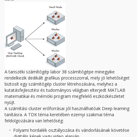
A tanszéki számítógép labor 38 számítógépe minegyike
rendelkezik dedikált grafikus processzorral, mely jó lehetőséget
biztosít egy számítógép cluster létrehozására, melyhez a
kutatásfejlesztési és tudományos világban elterjedt MATLAB
matematikai és mérnöki program megfelelő eszközkészletet
nyújt.
A számítási cluster erőforrásai jól használhatóak Deep learning
tanításra. A TDK téma keretében ezernyi szakmai téma
feldolgozására van lehetőség:
Folyami hordalék osztályozása és vándorlásának követése
digitális képek vagy video alapján