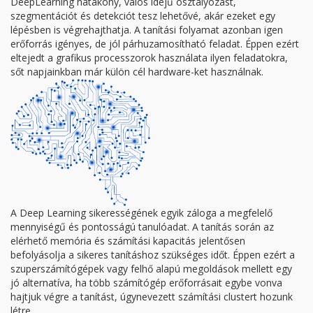
DeepLearning hatákony, valós idejű osztályozást,
szegmentációt és detekciót tesz lehetővé, akár ezeket egy
lépésben is végrehajthatja. A tanítási folyamat azonban igen
erőforrás igényes, de jól párhuzamosítható feladat. Éppen ezért
eltejedt a grafikus processzorok használata ilyen feladatokra,
sőt napjainkban már külön cél hardware-ket használnak.
A Deep Learning sikerességének egyik záloga a megfelelő
mennyiségű és pontosságú tanulóadat. A tanítás során az
elérhető memória és számítási kapacitás jelentősen
befolyásolja a sikeres tanításhoz szükséges időt. Éppen ezért a
szuperszámítógépek vagy felhő alapú megoldások mellett egy
jó alternatíva, ha több számítógép erőforrásait egybe vonva
hajtjuk végre a tanítást, úgynevezett számítási clustert hozunk
létre.