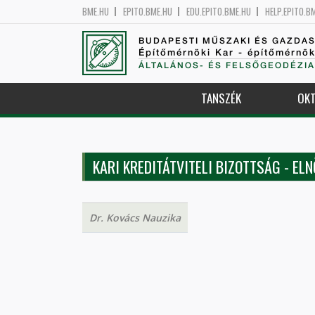
BME.HU
EPITO.BME.HU
EDU.EPITO.BME.HU
HELP.EPITO.B
BUDAPESTI MŰSZAKI ÉS GAZDA
Építőmérnöki Kar - építőmérnö
ÁLTALÁNOS- ÉS FELSŐGEODÉZIA
TANSZÉK
OKT
KARI KREDITÁTVITELI BIZOTTSÁG - ELN
Dr. Kovács Nauzika