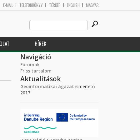
E-MAIL
TELEFONKÖNYV
TÉRKÉP
ENGLISH
MAGYAR
Search
Keresés űrlap
this
site
OLAT
HÍREK
Navigáció
Fórumok
Friss tartalom
Aktualitások
Geoinformatikai ágazat
ismertető
2017