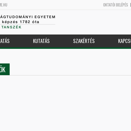
ME.HU
OKTATÓI BELÉPÉS
SÁGTUDOMÁNYI EGYETEM
k képzés 1782 óta
 TANSZÉK
ATÁS
KUTATÁS
SZAKÉRTÉS
KAPCS
ÖK