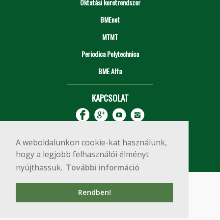
Oktatási keretrendszer
BMEnet
MTMT
Periodica Polytechnica
BME Alfa
KAPCSOLAT
A weboldalunkon cookie-kat használunk,
hogy a legjobb felhasználói élményt
nyújthassuk.
További információ
Impresszum
Copyright © 2020 BME Építőmérnöki Kar
Rendben!
1111 Budapest, Műegyetem rkp. 3.
+36 1 463 3531
webmester@emk.bme.hu