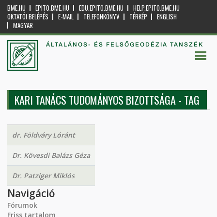
BME.HU
EPITO.BME.HU
EDU.EPITO.BME.HU
HELP.EPITO.BME.HU
OKTATÓI BELÉPÉS
E-MAIL
TELEFONKÖNYV
TÉRKÉP
ENGLISH
MAGYAR
ÁLTALÁNOS- ÉS FELSŐGEODÉZIA TANSZÉK
KARI TANÁCS TUDOMÁNYOS BIZOTTSÁGA - TAG
dr. Földváry Lóránt
Dr. Kövesdi Balázs Géza
Dr. Patziger Miklós
Navigáció
Fórumok
Friss tartalom