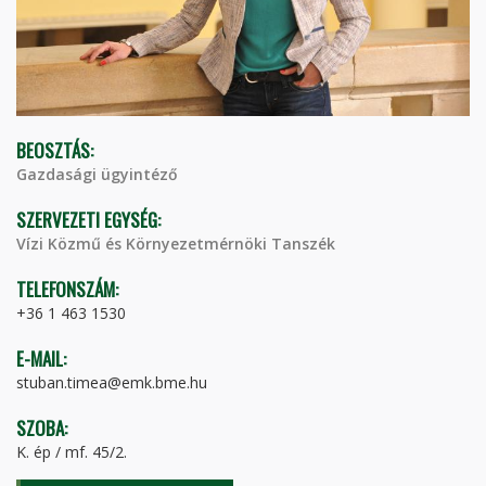
BEOSZTÁS:
Gazdasági ügyintéző
SZERVEZETI EGYSÉG:
Vízi Közmű és Környezetmérnöki Tanszék
TELEFONSZÁM:
+36 1 463 1530
E-MAIL:
stuban.timea@emk.bme.hu
SZOBA:
K. ép / mf. 45/2.