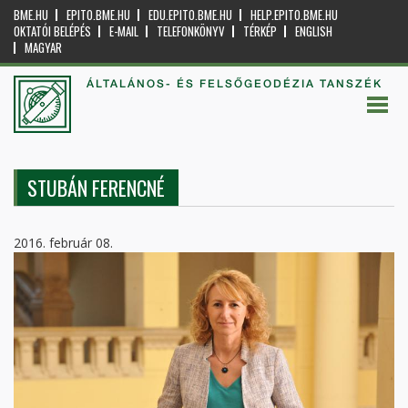
BME.HU
EPITO.BME.HU
EDU.EPITO.BME.HU
HELP.EPITO.BME.HU
OKTATÓI BELÉPÉS
E-MAIL
TELEFONKÖNYV
TÉRKÉP
ENGLISH
MAGYAR
ÁLTALÁNOS- ÉS FELSŐGEODÉZIA TANSZÉK
STUBÁN FERENCNÉ
2016. február 08.