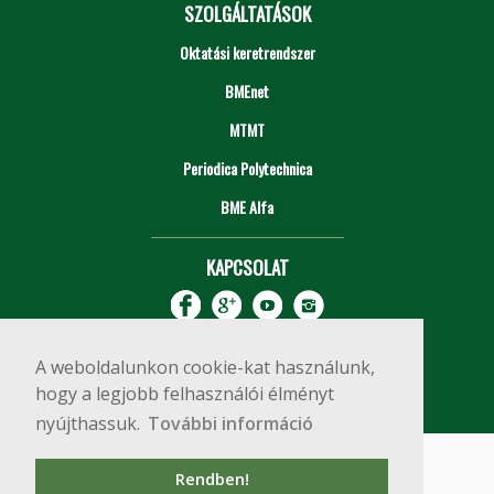
SZOLGÁLTATÁSOK
Oktatási keretrendszer
BMEnet
MTMT
Periodica Polytechnica
BME Alfa
KAPCSOLAT
A weboldalunkon cookie-kat használunk,
hogy a legjobb felhasználói élményt
nyújthassuk.
További információ
Impresszum
Copyright © 2020 BME Építőmérnöki Kar
Rendben!
1111 Budapest, Műegyetem rkp. 3.