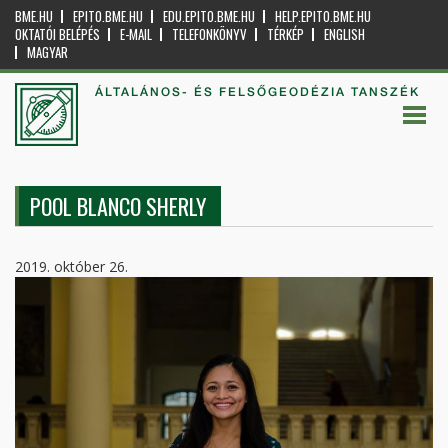
BME.HU
EPITO.BME.HU
EDU.EPITO.BME.HU
HELP.EPITO.BME.HU
OKTATÓI BELÉPÉS
E-MAIL
TELEFONKÖNYV
TÉRKÉP
ENGLISH
MAGYAR
ÁLTALÁNOS- ÉS FELSŐGEODÉZIA TANSZÉK
POOL BLANCO SHERLY
2019. október 26.