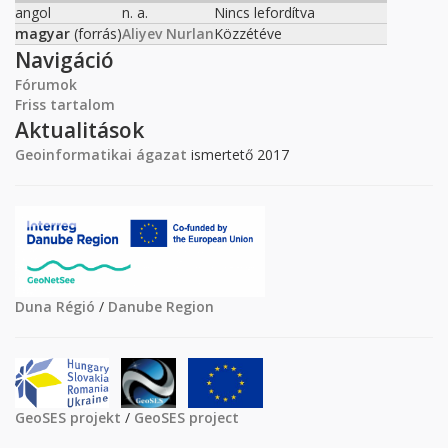
angol
n. a.
Nincs lefordítva
magyar
(forrás)
Aliyev Nurlan
Közzétéve
Navigáció
Fórumok
Friss tartalom
Aktualitások
Geoinformatikai ágazat
ismertető 2017
Duna Régió
/
Danube Region
GeoSES projekt
/
GeoSES project