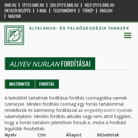
BME.HU
EPITO.BME.HU
EDU.EPITO.BME.HU
HELP.EPITO.BME.HU
OKTATÓI BELÉPÉS
E-MAIL
TELEFONKÖNYV
TÉRKÉP
ENGLISH
MAGYAR
ÁLTALÁNOS- ÉS FELSŐGEODÉZIA TANSZÉK
FORDÍTÁSAI
ALIYEV NURLAN
Elsődleges fülek
MEGTEKINTÉS
FORDÍTÁS
(AKTÍV
FÜL)
A beküldött tartalmak fordításai fordítás csomagokba vannak
szervezve. Minden fordítási csomag egy forrás tartalommal
rendelkezik és bármennyi fordítással az
engedélyezett nyelvek
valamelyikére. Minden fordítás aktuális vagy nem attól függően,
hogy a forrás tartalom jelentősen frissült-e, mióta a fordítást
legutóbb frissítették.
Nyelv
Cím
Állapot
Műveletek