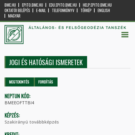
BME.HU
EPITO.BME.HU
EDU.EPITO.BME.HU
HELP.EPITO.BME.HU
OKTATÓI BELÉPÉS
E-MAIL
TELEFONKÖNYV
TÉRKÉP
ENGLISH
MAGYAR
ÁLTALÁNOS- ÉS FELSŐGEODÉZIA TANSZÉK
JOGI ÉS HATÓSÁGI ISMERETEK
Elsődleges fülek
MEGTEKINTÉS
(AKTÍV
FORDÍTÁS
FÜL)
NEPTUN KÓD:
BMEEOFTTBI4
KÉPZÉS:
Szakirányú továbbképzés
KREDIT: