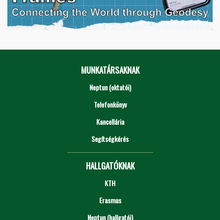
MUNKATÁRSAKNAK
Neptun (oktatói)
Telefonkönyv
Kancellária
Segítségkérés
HALLGATÓKNAK
KTH
Erasmus
Neptun (hallgatói)