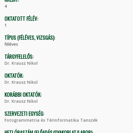
4
OKTATOTT FÉLÉV:
1
TÍPUS (FÉLÉVES, VIZSGÁS):
féléves
TÁRGYFELELŐS:
Dr. Krausz Nikol
OKTATÓK:
Dr. Krausz Nikol
KORÁBBI OKTATÓK:
Dr. Krausz Nikol
SZERVEZETI EGYSÉG:
Fotogrammetria és Térinformatika Tanszék
HETI ÓRASZÁM (ELŐADÁS/GYAKORLAT/LABOR):