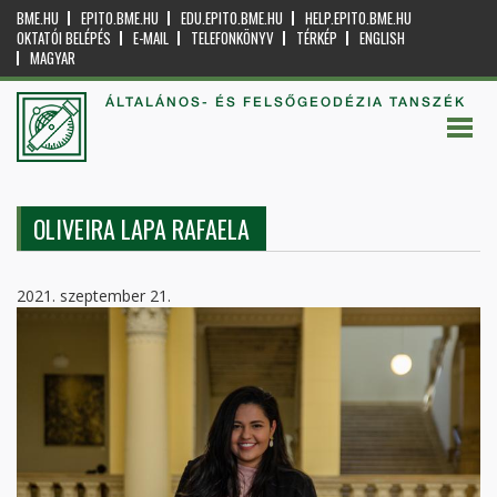
BME.HU
EPITO.BME.HU
EDU.EPITO.BME.HU
HELP.EPITO.BME.HU
OKTATÓI BELÉPÉS
E-MAIL
TELEFONKÖNYV
TÉRKÉP
ENGLISH
MAGYAR
ÁLTALÁNOS- ÉS FELSŐGEODÉZIA TANSZÉK
OLIVEIRA LAPA RAFAELA
2021. szeptember 21.